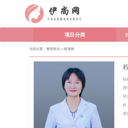
项目分类
当前位置：
整形医生>
>程海艳
职
擅
所
科
更