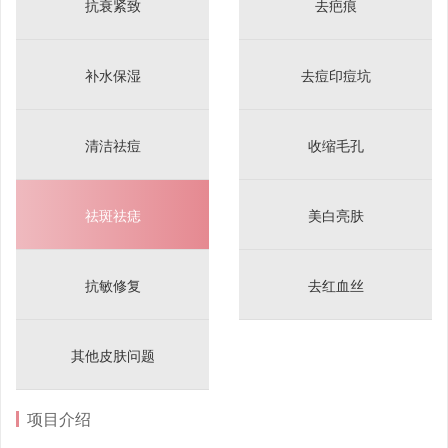
抗衰紧致
去疤痕
补水保湿
去痘印痘坑
清洁祛痘
收缩毛孔
祛斑祛痣
美白亮肤
抗敏修复
去红血丝
其他皮肤问题
项目介绍