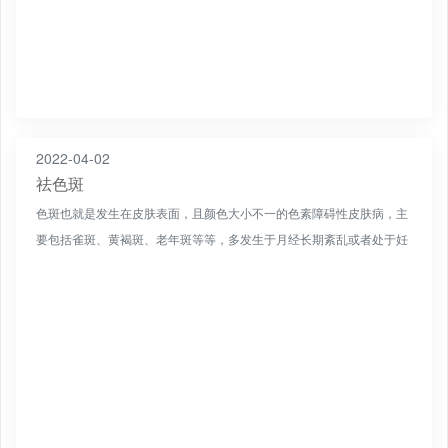
2022-04-02
祛色斑
色斑也就是发生在皮肤表面，且颜色大小不一的色素障碍性皮肤病，主
要包括雀斑、黄褐斑、老年斑等等，多发生于月经长期紊乱或者处于妊
娠期的女性身上。