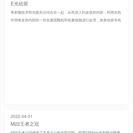
E光祛斑
将射频技术和光能充分结合在一起，从而进入到皮肤的内部，利用光热
作用将皮肤内部的一些色素团颗粒和色素细胞进行处理，改善色斑等色
素性问题。另外，改善色素的同时具有轻度嫩肤紧肤的效果。
2022-04-01
M22王者之冠
M22王者之冠保留了王者之心的全部功能，新增1565nm非剥脱点阵激