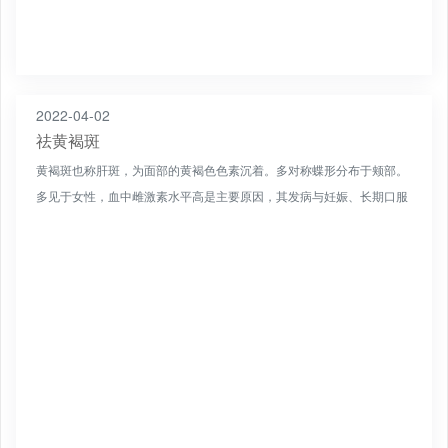
2022-04-02
祛黄褐斑
黄褐斑也称肝斑，为面部的黄褐色色素沉着。多对称蝶形分布于颊部。
多见于女性，血中雌激素水平高是主要原因，其发病与妊娠、长期口服
避孕药、月经紊乱有关。