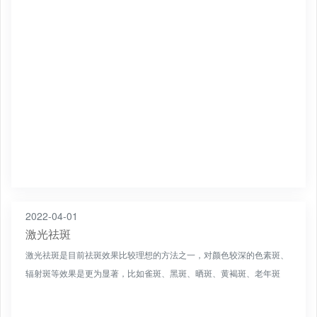
织，使色素击碎、分解，被巨噬细胞吞噬掉，随淋巴循环排出体外...
2022-04-01
激光祛斑
激光祛斑是目前祛斑效果比较理想的方法之一，对颜色较深的色素斑、
辐射斑等效果是更为显著，比如雀斑、黑斑、晒斑、黄褐斑、老年斑
等，色斑能吸收这类激光的能量而被破坏分解。