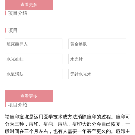
查看更多
项目介绍
项目
玻尿酸导入
黄金焕肤
水光娃娃
水光针
水氧活肤
无针水光术
查看更多
项目介绍
祛痘印痘坑是运用医学技术或方法消除痘印的过程。痘印可
分为三种，痘印、痘疤、痘坑，痘印大部分会自己恢复，一
般时间在三个月左右，也有人需要一年甚至更久的。痘印主