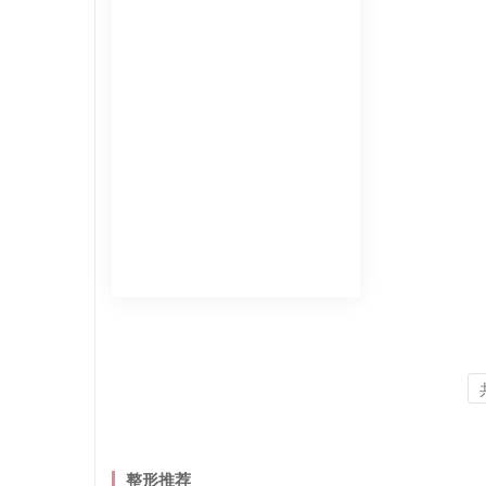
发的目的，相比于其他传统的脱毛
方式，激光脱毛操作简单，疼痛程
度可控，目前在临床上应用较广。
激光脱毛包括冰点无痛脱毛、光子...
整形推荐