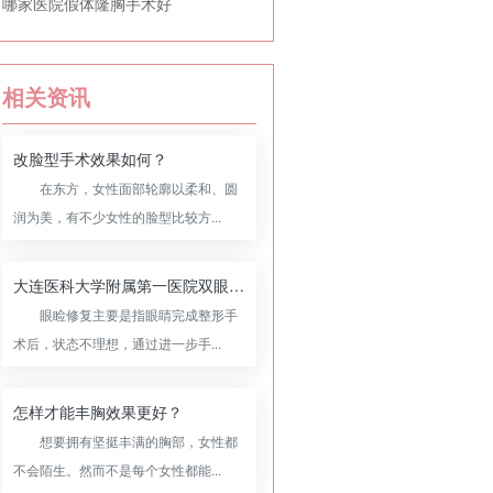
哪家医院假体隆胸手术好
相关资讯
改脸型手术效果如何？
在东方，女性面部轮廓以柔和、圆
润为美，有不少女性的脸型比较方...
大连医科大学附属第一医院双眼皮修复怎么样，附双眼皮修复案例
眼睑修复主要是指眼睛完成整形手
术后，状态不理想，通过进一步手...
怎样才能丰胸效果更好？
想要拥有坚挺丰满的胸部，女性都
不会陌生。然而不是每个女性都能...