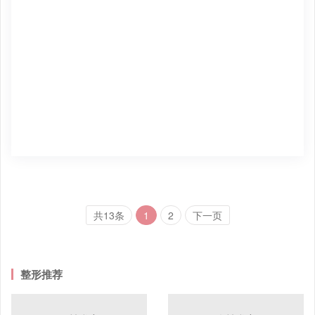
共13条
1
2
下一页
整形推荐