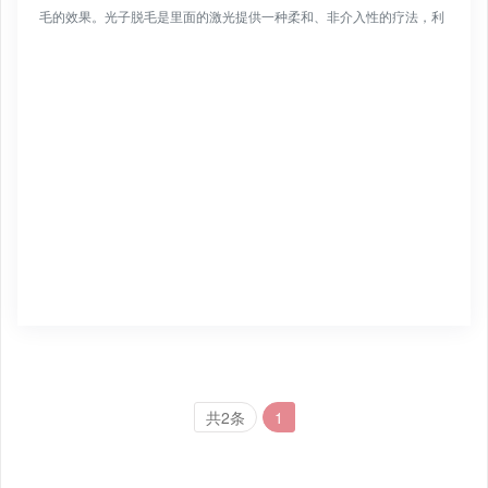
毛的效果。光子脱毛是里面的激光提供一种柔和、非介入性的疗法，利
用毛囊中的黑色素细胞对特定波段的光的吸收，使毛囊产生热...
共2条
1