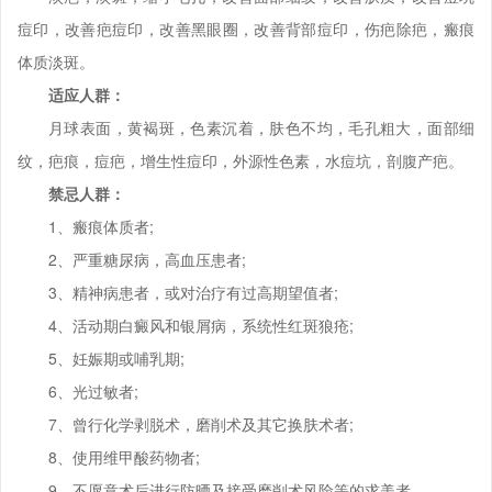
痘印，改善疤痘印，改善黑眼圈，改善背部痘印，伤疤除疤，瘢痕
体质淡斑。
适应人群：
月球表面，黄褐斑，色素沉着，肤色不均，毛孔粗大，面部细
纹，疤痕，痘疤，增生性痘印，外源性色素，水痘坑，剖腹产疤。
禁忌人群：
1、瘢痕体质者;
2、严重糖尿病，高血压患者;
3、精神病患者，或对治疗有过高期望值者;
4、活动期白癜风和银屑病，系统性红斑狼疮;
5、妊娠期或哺乳期;
6、光过敏者;
7、曾行化学剥脱术，磨削术及其它换肤术者;
8、使用维甲酸药物者;
9、不愿意术后进行防晒及接受磨削术风险等的求美者。