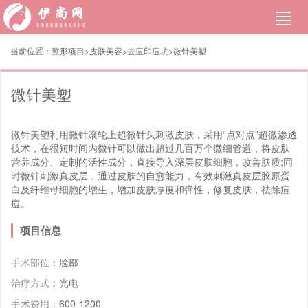
当前位置：
整形项目>
皮肤美容
>
去痘印痘坑
>微针美塑
微针美塑
微针美塑利用微针滚轮上超微针头刺激皮肤，采用“点对点”超微渗透
技术，在很短时间内微针可以做出超过几百万个微细管道，将皮肤
营养成分、定制的活性成分，直接导入深层皮肤细胞，改善肤质;同
时微针刺激真皮层，通过皮肤的自愈能力，有效刺激真皮层胶原蛋
白及纤维母细胞的增生，增加皮肤厚度和弹性，修复皮肤，祛除痘
痘。
项目信息
手术部位：
脸部
治疗方式：
光电
手术费用：
600-1200