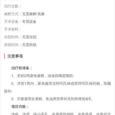
治疗次数：
麻醉方式：
无需麻醉/表麻
手术设备：
常用设备
手术材料：
住院时间：
无需住院
拆线时间：
无需拆线
注意事项
治疗前准备：
1、术前2周避免暴晒，涂抹防晒霜预防;
2、术前1周内，避免服用含阿司匹林或类阿司匹林药物，医嘱
除外;
3、尽量避用全酒精、鱼油类营养补充剂和维他命E。
项目功效：
淡疤，淡斑，缩小毛孔，改善面部细纹，改善肤质，改善痘坑