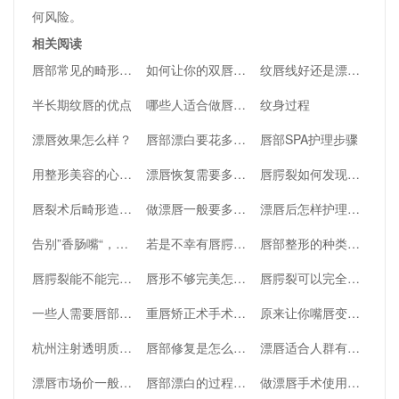
何风险。
相关阅读
唇部常见的畸形唇部有哪些
如何让你的双唇长期诱人漂亮？深入了解一下
纹唇线好还是漂唇好？
半长期纹唇的优点
哪些人适合做唇部漂白？
纹身过程
漂唇效果怎么样？
唇部漂白要花多少钱？
唇部SPA护理步骤
用整形美容的心态治疗唇腭裂
漂唇恢复需要多久？漂唇后多久可以刷牙？
唇腭裂如何发现？北京嫣然做唇腭裂费用？
唇裂术后畸形造成的严重后果
做漂唇一般要多少钱？
漂唇后怎样护理效果好？
告别”香肠嘴“，什么样子的唇好看？唇到底长啥样？
若是不幸有唇腭裂怎么办呢？如果修复后还是有唇部畸形怎么办呢？
唇部整形的种类及注意事项
唇腭裂能不能完全治好
唇形不够完美怎么办呢？有哪些因素导致了唇部看起来不够完美呢？
唇腭裂可以完全修复吗？
一些人需要唇部丰唇注射丰唇手术，而另一些人需要嘴唇厚怎样变薄
重唇矫正术手术操作是怎样的？做完之后应该怎么护理？
原来让你嘴唇变厚的真凶竟然是它
杭州注射透明质酸丰唇价格贵吗？什么是透明质酸丰唇？
唇部修复是怎么做的呢？怎样才能拥有完美唇形呢？
漂唇适合人群有哪些
漂唇市场价一般多少钱？
唇部漂白的过程是怎样的
做漂唇手术使用的方法