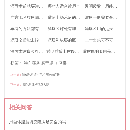
漂唇术前就要注意什么
哪些人适合纹唇？
透明质酸丰唇能保持多久？
广东地区纹唇哪家好？
嘴角上扬术后的注意事项有哪些？
漂唇一般需要多久恢复正常
丰唇的方法都有哪些优缺点？
漂唇的好处有哪些？
漂唇术用的是天然色素吗？
漂唇之后能去掉吗？
漂唇和纹唇的区别在哪里
二十出头可不可以纹唇漂唇？
漂唇术后多久可以恢复正常唇色呢？
透明质酸丰唇多久能消肿？透明质酸丰唇能保持多长时间？
嘴唇厚的原因是为什么？厚唇矫正怎么做？
标签：
漂白嘴唇
唇部漂白
唇部
上一篇：
降低乳房缩小手术风险的症状
下一篇：
副乳切除术适应人群
相关问答
用自体脂肪填充隆胸是安全的吗