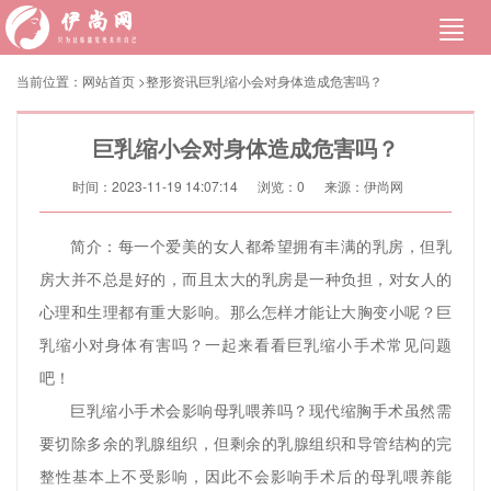
当前位置：
网站首页
>
整形资讯
巨乳缩小会对身体造成危害吗？
巨乳缩小会对身体造成危害吗？
时间：2023-11-19 14:07:14
浏览：
0
来源：伊尚网
简介：每一个爱美的女人都希望拥有丰满的乳房，但乳
房大并不总是好的，而且太大的乳房是一种负担，对女人的
心理和生理都有重大影响。那么怎样才能让大胸变小呢？巨
乳缩小对身体有害吗？一起来看看巨乳缩小手术常见问题
吧！
巨乳缩小手术会影响母乳喂养吗？现代缩胸手术虽然需
要切除多余的乳腺组织，但剩余的乳腺组织和导管结构的完
整性基本上不受影响，因此不会影响手术后的母乳喂养能