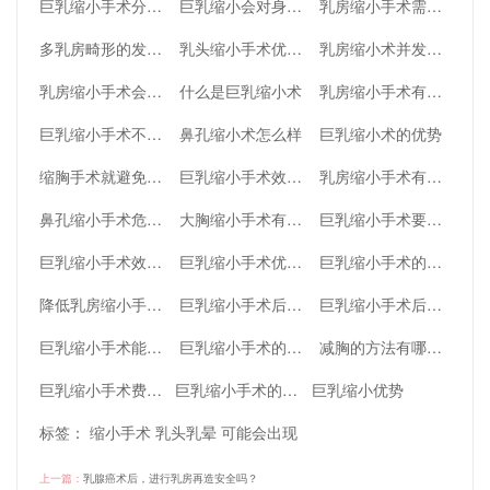
巨乳缩小手术分为哪三种情况
巨乳缩小会对身体造成危害吗？
乳房缩小手术需要全麻吗？
多乳房畸形的发病部位在哪里
乳头缩小手术优势有哪些？
乳房缩小术并发症费用多少
乳房缩小手术会留疤痕吗？
什么是巨乳缩小术
乳房缩小手术有后遗症吗？
巨乳缩小手术不适宜人群
鼻孔缩小术怎么样
巨乳缩小术的优势
缩胸手术就避免了胸部血管吗
巨乳缩小手术效果好不好？
乳房缩小手术有效吗
鼻孔缩小手术危险吗
大胸缩小手术有危险吗？
巨乳缩小手术要多少钱呢？
巨乳缩小手术效果怎样
巨乳缩小手术优点概括有哪些
巨乳缩小手术的优点？
降低乳房缩小手术风险的症状
巨乳缩小手术后可以母乳喂养吗？
巨乳缩小手术后的护理有哪些？
巨乳缩小手术能维持多久呢？
巨乳缩小手术的恢复期需要多长时间？
减胸的方法有哪些呢？
巨乳缩小手术费用多吗
巨乳缩小手术的方法是什么
巨乳缩小优势
标签：
缩小手术
乳头乳晕
可能会出现
上一篇：
乳腺癌术后，进行乳房再造安全吗？