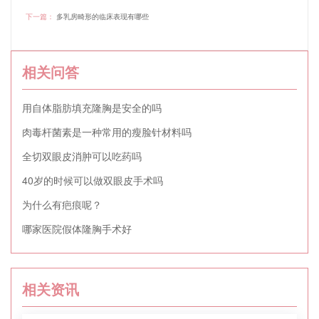
下一篇：
多乳房畸形的临床表现有哪些
相关问答
用自体脂肪填充隆胸是安全的吗
肉毒杆菌素是一种常用的瘦脸针材料吗
全切双眼皮消肿可以吃药吗
40岁的时候可以做双眼皮手术吗
为什么有疤痕呢？
哪家医院假体隆胸手术好
相关资讯