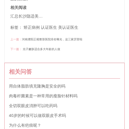
相关阅读
汇总长沙隐适美认证医生排名，快来看一看
标签：
矫正病例
认证医生
美认证医生
上一篇：
河南濮阳正规整形医院排名曝光，这三家厉害啦
下一篇：
光子嫩肤适合多大年龄的人做
相关问答
用自体脂肪填充隆胸是安全的吗
肉毒杆菌素是一种常用的瘦脸针材料吗
全切双眼皮消肿可以吃药吗
40岁的时候可以做双眼皮手术吗
为什么有疤痕呢？