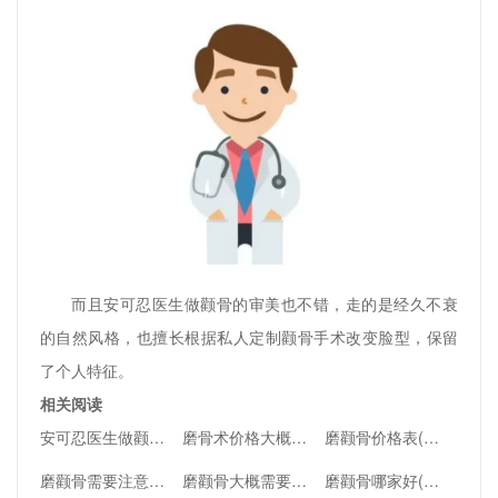
而且安可忍医生做颧骨的审美也不错，走的是经久不衰
的自然风格，也擅长根据私人定制颧骨手术改变脸型，保留
了个人特征。
相关阅读
安可忍医生做颧骨内推怎么样，快来看看吧
磨骨术价格大概多少？磨骨手术有什么风险和后遗症？
磨颧骨价格表(「揭秘磨颧骨的价格：用奇特概念为您引人入胜地呈现！」)
磨颧骨需要注意什么(磨颧骨的正确方法及注意事项：颧骨高度的调整技巧、磨颧手术的恢复期及风险分析)
磨颧骨大概需要多少钱(磨颧骨多少钱？！探寻颧骨美容的奥秘)
磨颧骨哪家好(磨颧骨是指脸颊骨的整形手术，可以通过手术使得脸颊更加立体和突出，从而达到提升面部轮廓的效果。关于磨颧骨的手术，各家医院都可以进行，所以没有特别好的一家。)