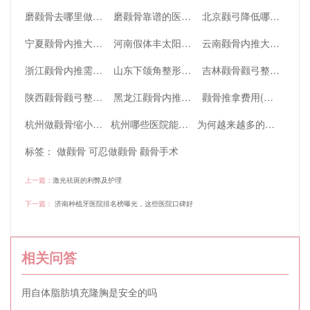
磨颧骨去哪里做更安全一些(安全有效的磨颧骨手术选择：医院比较、术前评估与手术技术分析)
磨颧骨靠谱的医院有哪些
北京颧弓降低哪里更靠谱一些（北京做颧骨内推哪里好）
宁夏颧骨内推大概需要多少钱(颧骨内推要花多少钱)
河南假体丰太阳穴费用(假体丰太阳几年后移位)
云南颧骨内推大约费用是多少(昆明颧骨内推一般多少钱)
浙江颧骨内推需要多少费用(颧骨内推三甲医院多少钱)
山东下颌角整形大约费用是多少(山东下颌角整形大约费用是多少啊)
吉林颧骨颧弓整形术需要多少费用(吉林颧骨颧弓整形术需要多少费用呢)
陕西颧骨颧弓整形术大概需要多少钱(陕西颧骨颧弓整形术大概需要多少钱呢)
黑龙江颧骨内推费用(颧骨内推 费用)
颧骨推拿费用(颧骨推拿费用高吗)
杭州做颧骨缩小的医院有哪些，这几家医院口碑好
杭州哪些医院能做颧骨整形，三家人气机构分享
为何越来越多的人选择做颧骨整形
标签：
做颧骨
可忍做颧骨
颧骨手术
上一篇：
激光祛斑的利弊及护理
下一篇：
济南种植牙医院排名榜曝光，这些医院口碑好
相关问答
用自体脂肪填充隆胸是安全的吗