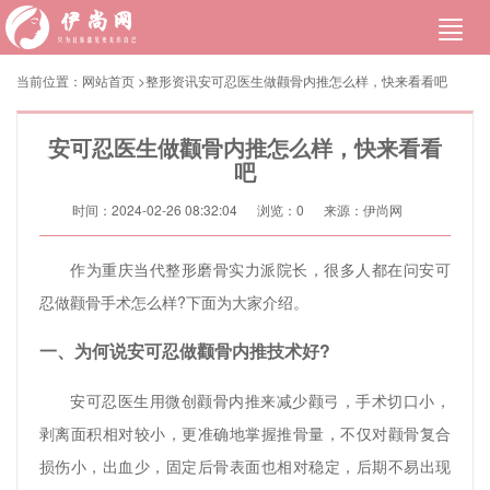
当前位置：
网站首页
>
整形资讯
安可忍医生做颧骨内推怎么样，快来看看吧
安可忍医生做颧骨内推怎么样，快来看看
吧
时间：2024-02-26 08:32:04
浏览：
0
来源：伊尚网
作为重庆当代整形磨骨实力派院长，很多人都在问安可
忍做颧骨手术怎么样?下面为大家介绍。
一、为何说安可忍做颧骨内推技术好?
安可忍医生用微创颧骨内推来减少颧弓，手术切口小，
剥离面积相对较小，更准确地掌握推骨量，不仅对颧骨复合
损伤小，出血少，固定后骨表面也相对稳定，后期不易出现