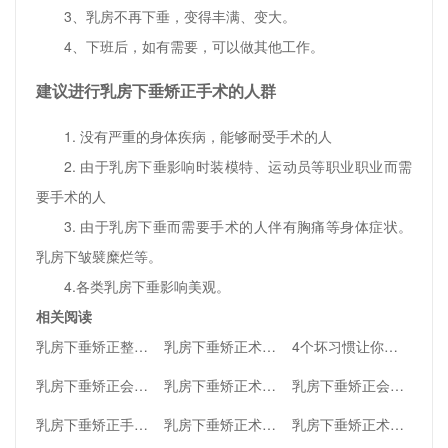
3、乳房不再下垂，变得丰满、变大。
4、下班后，如有需要，可以做其他工作。
建议进行乳房下垂矫正手术的人群
1. 没有严重的身体疾病，能够耐受手术的人
2. 由于乳房下垂影响时装模特、运动员等职业职业而需
要手术的人
3. 由于乳房下垂而需要手术的人伴有胸痛等身体症状。
乳房下皱襞糜烂等。
4.各类乳房下垂影响美观。
相关阅读
乳房下垂矫正整形手术的适应症和禁忌症
乳房下垂矫正术的切口会隐藏在腋下吗？
4个坏习惯让你胸部下垂
乳房下垂矫正会对身体有影响吗
乳房下垂矫正术采用全身麻醉吗
乳房下垂矫正会不会留下疤痕吗？
乳房下垂矫正手术需要多少钱呢？
乳房下垂矫正术后注意
乳房下垂矫正术的方法有哪几种？