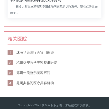
很多人都在逐渐咨询阜阳皮肤病医院的点阵激光。现在点阵激光
确实...
相关医院
珠海华美医疗美容门诊部
1
杭州益安医学美容整形医院
2
郑州一美整形美容医院
3
昆明典雅阁医疗美容机构
4
Copyright © 2021 伊尚网版权所有，未经授权请勿转载。