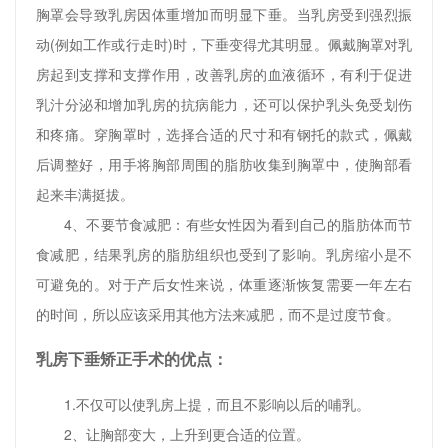
胸罩会导致乳房因体重增加而明显下垂。当乳房受到强烈振
动(例如工作或行走时)时，下垂变得尤其明显。佩戴胸罩对乳
房起到支撑和支撑作用，改善乳房的血液循环，有利于促进
乳汁分泌和增加乳房的抗病能力，还可以保护乳头免受划伤
和疼痛。穿胸罩时，选择合适的尺寸和有钢托的款式，佩戴
后调整好，用手将胸部周围的脂肪收集到胸罩中，使胸部看
起来丰满挺拔。
4、不要节食减肥：有些女性因为看到自己的脂肪体而节
食减肥，结果乳房的脂肪组织也受到了影响。乳房缩小是不
可避免的。对于产后女性来说，体重逐渐恢复需要一年左右
的时间，所以应该采用其他方法来减肥，而不是过度节食。
乳房下垂矫正手术的优点：
1.不仅可以使乳房上提，而且不影响以后的哺乳。
2、让胸部变大，上升到更合适的位置。