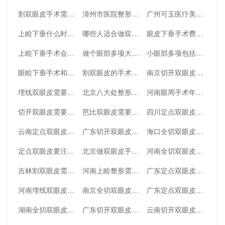
割双眼皮手术需要注意哪些问题
漳州市医院整形烧伤科双眼皮手术做的好不好
广州可玉医疗美容门诊部隆胸如何
上睑下垂什么时候矫正好？
哪些人适合做双眼皮手术？
眼皮下垂手术费用多少钱？
上睑下垂手术会变双眼皮吗？上睑下垂手术恢复期多久？
做个眼部多项大概多少钱？眼部整形多少钱？
小眼部多项包括什么？眼部多项整形手术主要有哪些？
眼睑下垂手术和割双眼皮是一样的吗？区别是什么？
割双眼皮的手术费用标？割双眼皮的手术费用标准
南京切开双眼皮多少钱(南京切开双眼皮多少钱啊)
埋线双眼皮需要注意什么
北京八大处整形医院怎么样，跟着我一块来看看吧
河南眼周手术年轻化有哪些价位的选择
切开双眼皮需要注意什么（切开双眼皮儿,得恢复多久,需要注意什么）
芭比双眼皮需要注意什么
四川定点双眼皮需要多少费用(四川定点双眼皮需要多少费用呢)
云南定点双眼皮需要多少费用(云南定点双眼皮需要多少费用呢)
广东切开双眼皮需要多少费用(广东切开双眼皮需要多少费用呢)
海口全切双眼皮需要多少费用(海口全切双眼皮需要多少费用呢)
定点双眼皮要注意哪些点
北京做双眼皮手术要多少钱(北京做双眼皮手术要多少钱费用)
河南全切双眼皮费用(河南割双眼皮多少钱)
吉林割双眼皮需要多少费用(吉林割双眼皮需要多少费用呢)
河南上睑整形需要多少费用(河南上睑整形需要多少费用一次)
广东定点双眼皮费用(广东定点双眼皮费用多少)
河南埋线双眼皮费用高吗(南阳市做埋线双眼皮价格)
南京全切双眼皮大概需要多少钱(南京全切双眼皮大概需要多少钱呢)
广东定点双眼皮大约费用是多少(广东定点双眼皮大约费用是多少钱)
湖南全切双眼皮费用(湖南做双眼皮)
广东切开双眼皮费用(广州切开双眼皮手术)
云南切开双眼皮费用(云南割双眼皮多少钱)