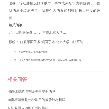
改善。等红肿情况好转以后，手术成果是较为明显的，不仅
我的法令纹消失了，我整个人的五官都得到极大程度的改
善。
相关阅读
北大口腔医院颌面外科谁比较厉害，深入了解一下
北京市北京大学口腔医院种植科
标签：
口腔颌面手术
颌面手术
北京大学口腔医院
上一篇：
外因性色素牙美白几种方法
下一篇：
大同322医院整形美容口碑怎么样，附医生简历+隆鼻案例
相关问答
用自体脂肪填充隆胸是安全的吗
肉毒杆菌素是一种常用的瘦脸针材料吗
全切双眼皮消肿可以吃药吗