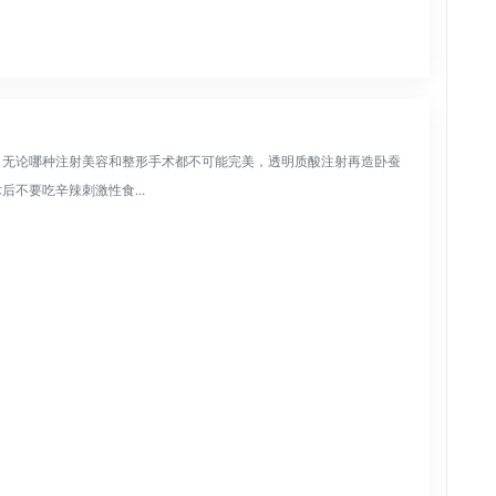
，无论哪种注射美容和整形手术都不可能完美，透明质酸注射再造卧蚕
不要吃辛辣刺激性食...