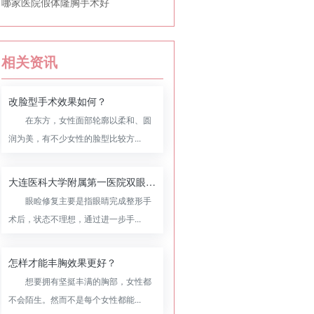
哪家医院假体隆胸手术好
相关资讯
改脸型手术效果如何？
在东方，女性面部轮廓以柔和、圆
润为美，有不少女性的脸型比较方...
大连医科大学附属第一医院双眼皮修复怎么样，附双眼皮修复案例
眼睑修复主要是指眼睛完成整形手
术后，状态不理想，通过进一步手...
怎样才能丰胸效果更好？
想要拥有坚挺丰满的胸部，女性都
不会陌生。然而不是每个女性都能...