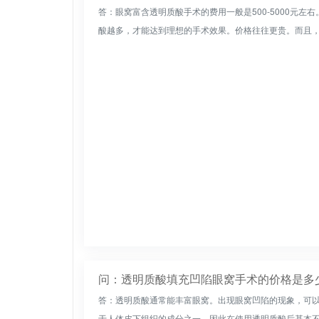
答：眼窝富含透明质酸手术的费用一般是500-5000元
酸越多，才能达到理想的手术效果。价格往往更贵。而且，选
问：透明质酸填充凹陷眼窝手术的价格是多
答：透明质酸通常能丰富眼窝。出现眼窝凹陷的现象，可
于人体皮下组织的成分之一，因此在使用透明质酸后基本不会