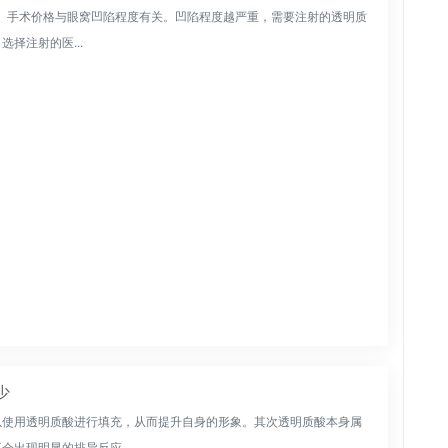
左右。手术价格与眼窝凹陷程度有关。凹陷程度越严重，需要注射的透明质
择注射的医...
少
以使用透明质酸进行填充，从而提升自身的形象。其次透明质酸本身属
出现明显的排异反应...