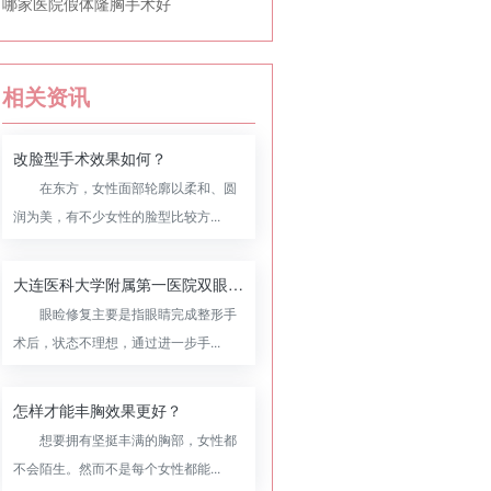
哪家医院假体隆胸手术好
相关资讯
改脸型手术效果如何？
在东方，女性面部轮廓以柔和、圆
润为美，有不少女性的脸型比较方...
大连医科大学附属第一医院双眼皮修复怎么样，附双眼皮修复案例
眼睑修复主要是指眼睛完成整形手
术后，状态不理想，通过进一步手...
怎样才能丰胸效果更好？
想要拥有坚挺丰满的胸部，女性都
不会陌生。然而不是每个女性都能...