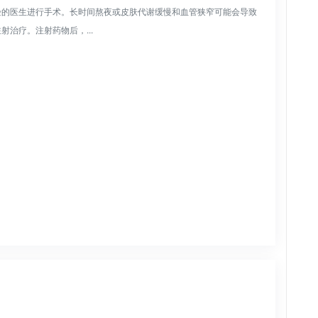
验的医生进行手术。长时间熬夜或皮肤代谢缓慢和血管狭窄可能会导致
治疗。注射药物后，...