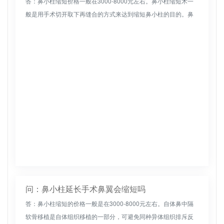
答：鼻小柱缩短价格一般在3000-8000元左右。鼻小柱缩短术一
般是用手术切开取下再缝合的方式来达到缩短鼻小柱的目的。鼻
小柱缩短之后，可以使鼻子恢复完美与立体。术后要保持良好的
休息，保...
问：鼻小柱延长手术鼻翼会缩短吗
答：鼻小柱缩短的价格一般是在3000-8000元左右。自体鼻中隔
软骨移植是自体组织移植的一部分，可避免同种异体组织排斥反