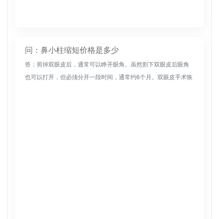
问：鼻小柱缩短价格是多少
答：剪掉双眼皮后，通常可以睁开眼角。虽然割下双眼皮后眼角
也可以打开，但必须分开一段时间，通常约6个月。双眼皮手术恢
复一段时间后，才能打开眼角，否则可能会引起眼睛疼痛，无法
迅速改善，甚至...