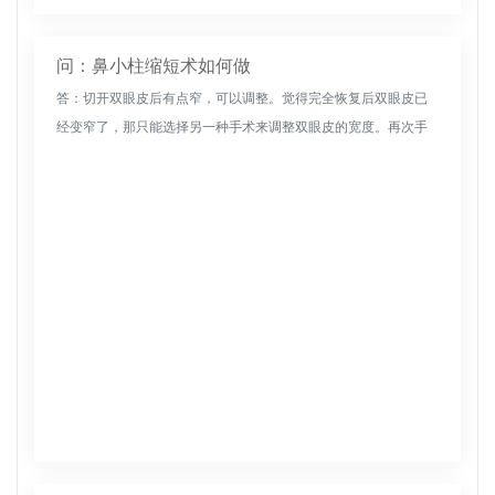
问：鼻小柱缩短术如何做
答：切开双眼皮后有点窄，可以调整。觉得完全恢复后双眼皮已
经变窄了，那只能选择另一种手术来调整双眼皮的宽度。再次手
术时，不会形成新的切口，切口上方的部分皮肤和软组织将按原
切口适当切除。如...