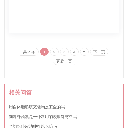
共69条
1
2
3
4
5
下一页
更后一页
相关问答
用自体脂肪填充隆胸是安全的吗
肉毒杆菌素是一种常用的瘦脸针材料吗
全切双眼皮消肿可以吃药吗