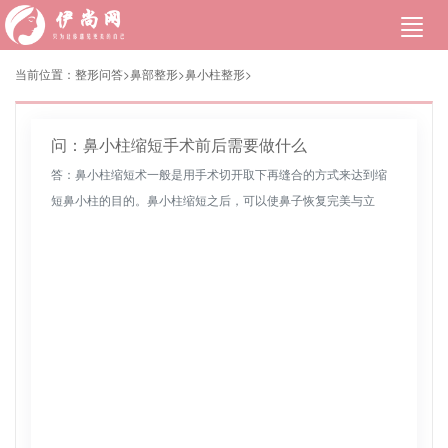
当前位置：
整形问答>
鼻部整形
>
鼻小柱整形
>
问：鼻小柱缩短手术前后需要做什么
答：鼻小柱缩短术一般是用手术切开取下再缝合的方式来达到缩
短鼻小柱的目的。鼻小柱缩短之后，可以使鼻子恢复完美与立
体。术后要保持良好的休息，保持充足的睡眠时间，不要让自己
过度的疲劳，也不要...