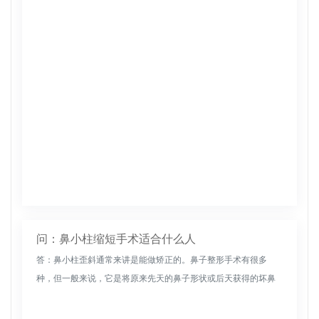
应，安全性高。不需要在身体其他部位做第二个手术区，减少了
人体的总...
问：鼻小柱缩短手术适合什么人
答：鼻小柱歪斜通常来讲是能做矫正的。鼻子整形手术有很多
种，但一般来说，它是将原来先天的鼻子形状或后天获得的坏鼻
子形状转化为求美者期望的效果。在手术后的两周内，鼻子应该
特别小心。仔细擦拭...