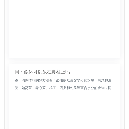
问：假体可以放在鼻柱上吗
答：消除体味的好方法有：必须多吃富含水分的水果、蔬菜和瓜
类，如莴苣、卷心菜、橘子、西瓜和冬瓜等富含水分的食物，同
时还要吸收更多高纤维和水分的食物，这样可以加快排便速度，
然后将肠胃中的有...