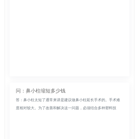
问：鼻小柱缩短多少钱
答：鼻小柱太短了通常来讲是建议做鼻小柱延长手术的。手术难
度相对较大。为了改善和解决这一问题，必须结合多种塑料技
术。因此，建议选择正规的整形外科医院和经验丰富的专家亲自
进行手术，以更大限...