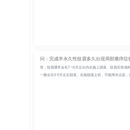
问：完成半永久性纹眉多久出现局部瘙痒症
答：纹眉通常会在7-10天左右内从痂上脱落。纹眉后形
一般会在3-5天左右脱落。在痂脱落之前，不能用水沾染，所以