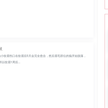
状
成的小纹眉伤口在纹眉后5天会完全愈合，然后眉毛部位的痂开始脱落，
纹眉1周后...