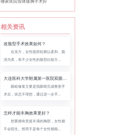
哪家医院假体隆胸手术好
相关资讯
改脸型手术效果如何？
在东方，女性面部轮廓以柔和、圆
润为美，有不少女性的脸型比较方...
大连医科大学附属第一医院双眼皮修复怎么样，附双眼皮修复案例
眼睑修复主要是指眼睛完成整形手
术后，状态不理想，通过进一步手...
怎样才能丰胸效果更好？
想要拥有坚挺丰满的胸部，女性都
不会陌生。然而不是每个女性都能...