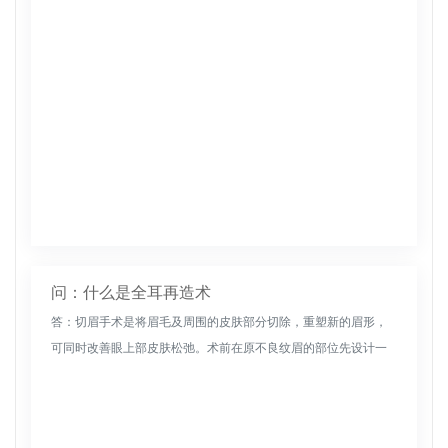
问：什么是全耳再造术
答：切眉手术是将眉毛及周围的皮肤部分切除，重塑新的眉形，
可同时改善眼上部皮肤松弛。术前在原不良纹眉的部位先设计一
个新眉形，依据自身认可的眉形，设计好的曲线为手术刀路，外
观上没有手术痕迹...