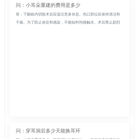
问：小耳朵重建的费用是多少
答：下眼睑内切除术后应该注意多休息。伤口部位应保持清洁和
干燥。为了防止炎症和感染，不能短时间接触水。术后禁止剧烈
运动。剧烈运动会损伤手术伤口，影响术后恢复。注意短时间内
的清淡饮食。为了...
问：穿耳洞后多少天能换耳环