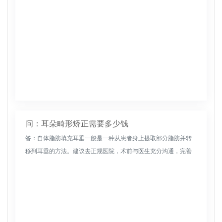
问：耳朵畸形矫正需要多少钱
答：自体脂肪填充耳垂一般是一种从患者身上提取部分脂肪并转
移到耳垂的方法。建议去正规医院，术前与医生充分沟通，完善
相关检查，术后严格护理。在手术恢复期间，应尽量保持局部清
洁，防止用手触碰...