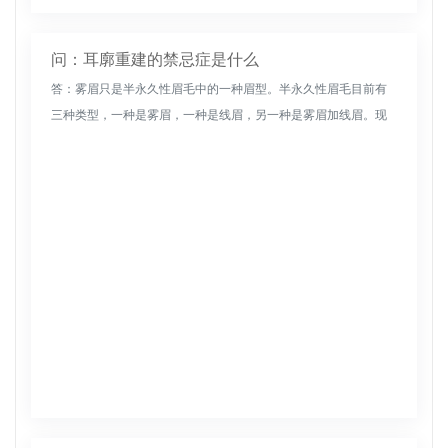
问：耳廓重建的禁忌症是什么
答：雾眉只是半永久性眉毛中的一种眉型。半永久性眉毛目前有
三种类型，一种是雾眉，一种是线眉，另一种是雾眉加线眉。现
在韩国的半永久性眉纹是一种先进的化妆技术。呈现淡妆效果，
自然、时尚、简约...