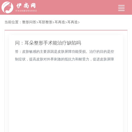
当前位置：
整形问答>
耳部整形
>
耳再造
>
耳再造
>
问：耳朵整形手术能治疗缺陷吗
答：皮肤敏感的主要原因是皮肤屏障功能受损。治疗的目的是控
制症状，提高皮肤对外界刺激的抵抗力和耐受力，促进皮肤屏障
的修复。因此，保湿、防晒和修复皮肤屏障功能是治疗的基础。
建议选择敏感性低...