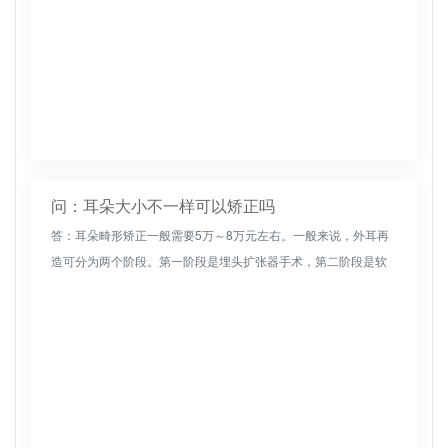
问：耳朵大小不一样可以矫正吗
答：耳朵畸形矫正一般需要5万～8万元左右。一般来说，外耳再
造可分为两个阶段。第一阶段是埋头扩张器手术，第二阶段是软
骨样扩张和皮瓣修复。因此，建议根据自己的实际情况，结合临
床主治医师的建...