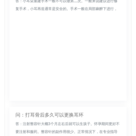
答：小耳朵重建手术一般不可以做第二次。一般来说建议进行修
复手术，小耳再造通常是安全的。手术一般在局部麻醉下进行，
可有效减轻疼痛，促进手术顺利进行，降低手术风险。耳再造手
术的方法通常是注...
问：打耳骨后多久可以更换耳环
答：注射整容针大概3个月左右后就可以生孩子。怀孕期间更好不
要注射和服药。整容针的副作用很少。正常情况下，在专业指导