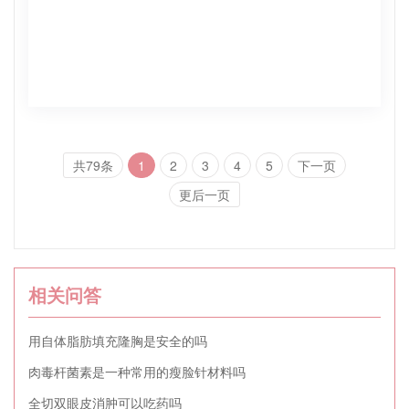
共79条
1
2
3
4
5
下一页
更后一页
相关问答
用自体脂肪填充隆胸是安全的吗
肉毒杆菌素是一种常用的瘦脸针材料吗
全切双眼皮消肿可以吃药吗