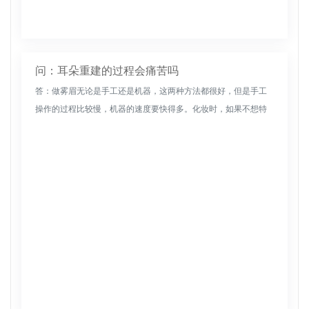
问：耳朵重建的过程会痛苦吗
答：做雾眉无论是手工还是机器，这两种方法都很好，但是手工
操作的过程比较慢，机器的速度要快得多。化妆时，如果不想特
别麻烦的反复画眉毛，纹眉是一个非常明智的选择。出于安全考
虑，更好选择正规...