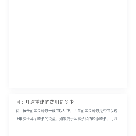
下接受面部提升针注射和面部提升针护理的患者不会出现面部提
升针副作用的不...
问：耳道重建的费用是多少
答：孩子的耳朵畸形一般可以纠正。儿童的耳朵畸形是否可以矫
正取决于耳朵畸形的类型。如果属于耳廓形状的轻微畸形。可以
随时通过手术矫正。修正越早越好。如果属于小耳畸形，如严重
耳廓发育不全、外...