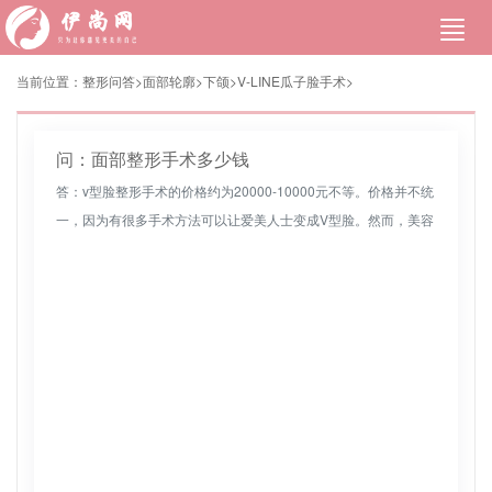
当前位置：
整形问答>
面部轮廓
>
下颌
>
V-LINE瓜子脸手术
>
问：面部整形手术多少钱
答：v型脸整形手术的价格约为20000-10000元不等。价格并不统
一，因为有很多手术方法可以让爱美人士变成V型脸。然而，美容
爱好者的基本面部状况不同，采用的手术方法也不同，因此价格
自...