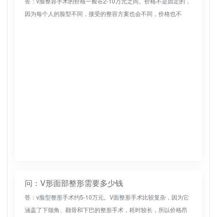
答：v脸整容手术的价格一般在2-10万元之间。价格不是固定的，
因为每个人的脸型不同，接受的整容方案也会不同，价格也不
同。其次，那些寻求美容的人选择去不同的医院做手术，费用也
不同。一般来...
问：V形面部整形需要多少钱
答：v脸型整形手术约5-10万元。V面整形手术比较复杂，因为它
涵盖了下颌角、颧骨和下巴的整形手术，耗时较长，所以价格昂