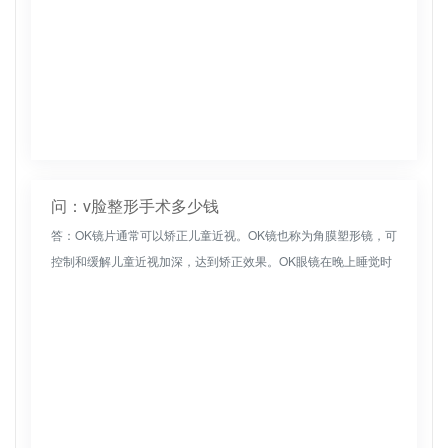
问：v脸整形手术多少钱
答：OK镜片通常可以矫正儿童近视。OK镜也称为角膜塑形镜，可
控制和缓解儿童近视加深，达到矫正效果。OK眼镜在晚上睡觉时
戴，第二天早上起床时摘下。它们属于物理疗法，但是，必须连
续佩戴OK...