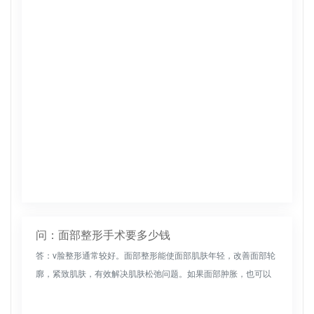
贵。当然，每个爱美人士的实际脸型不同，选择的手术方案和手
术方法也不...
问：面部整形手术要多少钱
答：v脸整形通常较好。面部整形能使面部肌肤年轻，改善面部轮
廓，紧致肌肤，有效解决肌肤松弛问题。如果面部肿胀，也可以
用热毛巾或冷毛巾局部涂抹，或服用一些活血化瘀药和消炎药。
如果肿胀特别明...