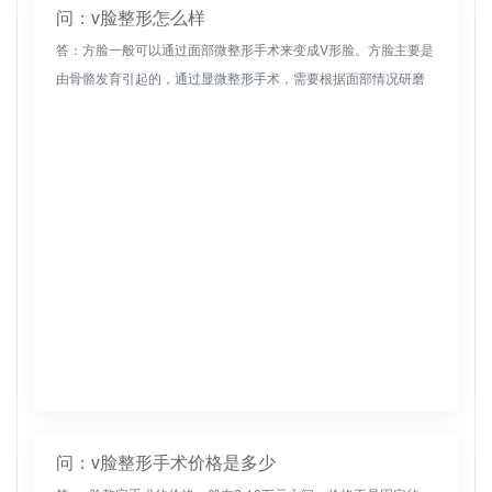
问：v脸整形怎么样
答：方脸一般可以通过面部微整形手术来变成V形脸。方脸主要是
由骨骼发育引起的，通过显微整形手术，需要根据面部情况研磨
或切割骨骼。如果手术是相对创伤性的，去正规的整形医院，在
专家医生的指导...
问：v脸整形手术价格是多少