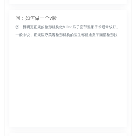
问：如何做一个v脸
答：昆明更正规的整形机构做V-line瓜子面部整形手术通常较好。
一般来说，正规医疗美容整形机构的医生都精通瓜子面部整形技
术，可以根据美容者面部的具体情况进行操作。恢复后，脸可以
看起来更...