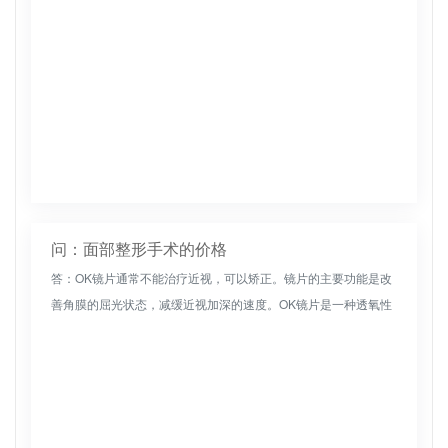
问：面部整形手术的价格
答：OK镜片通常不能治疗近视，可以矫正。镜片的主要功能是改
善角膜的屈光状态，减缓近视加深的速度。OK镜片是一种透氧性
好的角膜接触镜。如果有近视，可以通过佩戴OK镜片来控制和矫
正。它通常...