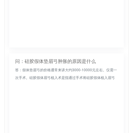
问：硅胶假体垫眉弓肿胀的原因是什么
答：假体垫眉弓的价格通常来讲大约3000-10000元左右。仅需一
次手术。硅胶假体眉弓植入术是指通过手术将硅胶假体植入眉弓
皮下，达到眉弓植入的目的。硅胶假体是目前较为理想的材料。
生物相...