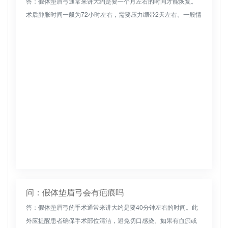
答：假体垫眉弓通常来讲大约是要一个月左右的时间才能恢复。
术后肿胀时间一般为72小时左右，需要压力绷带2天左右。一般情
况下，缝合线可在6天后取出。具体的恢复时间也因具体情况而
异。正常情况...
问：假体垫眉弓会有疤痕吗
答：假体垫眉弓的手术通常来讲大约是要40分钟左右的时间。此
外应提醒患者确保手术部位清洁，避免切口感染。如果有血痂或