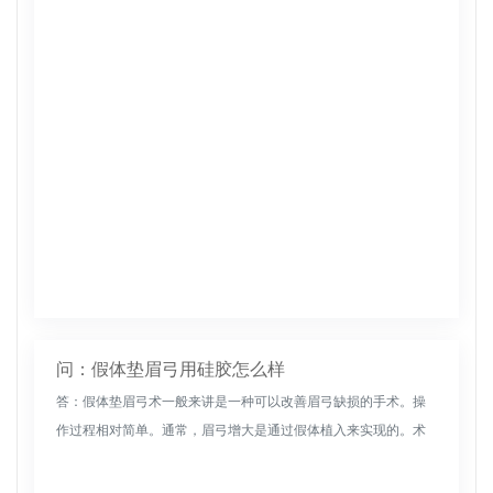
分泌物，请用盐水擦拭。一周内没有湿水，一个月内手术部位没
有压力。不要按...
问：假体垫眉弓用硅胶怎么样
答：假体垫眉弓术一般来讲是一种可以改善眉弓缺损的手术。操
作过程相对简单。通常，眉弓增大是通过假体植入来实现的。术
后恢复较快，切口不明显，不会留下明显疤痕。硅胶是一种假
体。术后可能的并发...