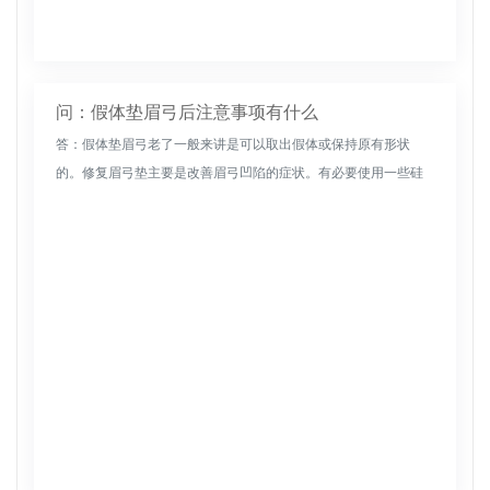
问：假体垫眉弓后注意事项有什么
答：假体垫眉弓老了一般来讲是可以取出假体或保持原有形状
的。修复眉弓垫主要是改善眉弓凹陷的症状。有必要使用一些硅
胶材料或膨胀材料。将这些材质放置在眉弓上后，眉弓可以变得
饱满，面部看起来更...