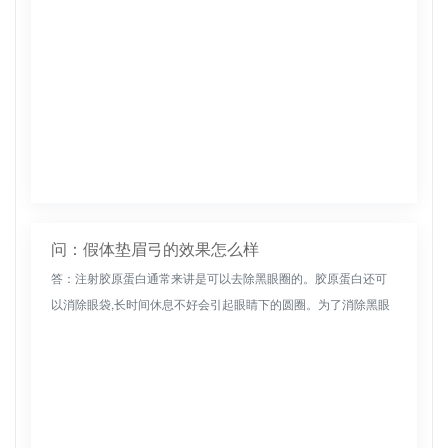
问：假体垫眉弓的效果怎么样
答：注射胶原蛋白通常来讲是可以去除黑眼圈的。胶原蛋白还可
以消除眼袋,长时间休息不好会引起眼睛下的圆圈。为了消除黑眼
圈，们首先应该确保工作和休息规则、充足的睡眠和生活习惯、
清淡的饮食和多...