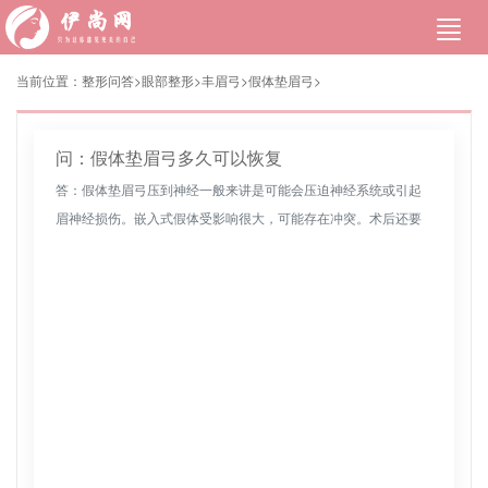
当前位置：
整形问答>
眼部整形
>
丰眉弓
>
假体垫眉弓
>
问：假体垫眉弓多久可以恢复
答：假体垫眉弓压到神经一般来讲是可能会压迫神经系统或引起
眉神经损伤。嵌入式假体受影响很大，可能存在冲突。术后还要
注意修复垫眉弓的维护。在用餐期间防止食物刺激。严格按照医
生的建议服药和就...