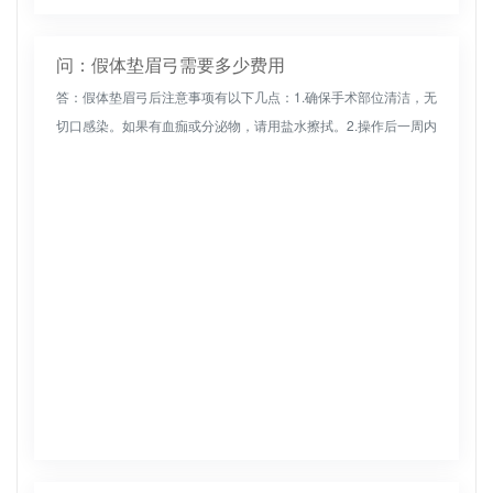
问：假体垫眉弓需要多少费用
答：假体垫眉弓后注意事项有以下几点：1.确保手术部位清洁，无
切口感染。如果有血痂或分泌物，请用盐水擦拭。2.操作后一周内
不得用水湿润，一个月内不得按压操作部位。不要按摩。3.手术后
一周...