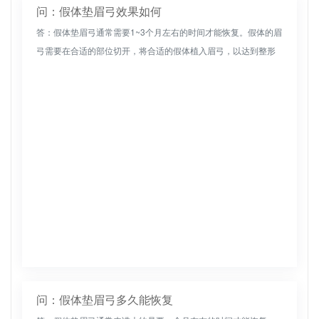
问：假体垫眉弓效果如何
答：假体垫眉弓通常需要1~3个月左右的时间才能恢复。假体的眉
弓需要在合适的部位切开，将合适的假体植入眉弓，以达到整形
手术的效果。但是，由于每个人的眉弓情况不同，使用的假体材
料不同，选择...
问：假体垫眉弓多久能恢复