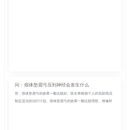
问：假体垫眉弓压到神经会发生什么
答：假体垫眉弓的效果一般比较好。医生将根据个人的实际情况
制定适当的治疗计划。假体垫眉弓的效果一般比较理想，维修时
间相对较长。然而，要做这个项目，需要去正规医院检查，这样
会相对安全。其次...