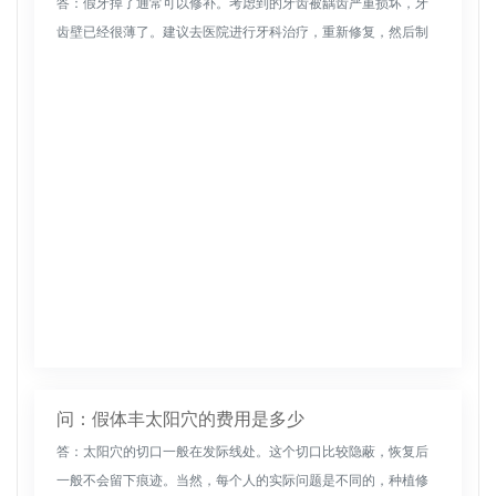
答：假牙掉了通常可以修补。考虑到的牙齿被龋齿严重损坏，牙
齿壁已经很薄了。建议去医院进行牙科治疗，重新修复，然后制
作瓷托或全瓷托，效果更好。注意避免干硬食物，不要咬得太
重。少吃甜食，多吃...
问：假体丰太阳穴的费用是多少
答：太阳穴的切口一般在发际线处。这个切口比较隐蔽，恢复后
一般不会留下痕迹。当然，每个人的实际问题是不同的，种植修