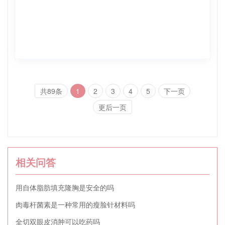
共89条
1
2
3
4
5
下一页
更后一页
相关问答
用自体脂肪填充隆胸是安全的吗
肉毒杆菌素是一种常用的瘦脸针材料吗
全切双眼皮消肿可以吃药吗