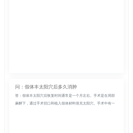
问：假体丰太阳穴后多久消肿
答：假体丰太阳穴后恢复时间通常是一个月左右。手术是在局部
麻醉下，通过手术切口和植入假体材料填充太阳穴。手术中有一
定的创伤。伤口愈合和肿胀消退需要一定的时间。具体恢复时间
因人而异，与自身...