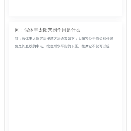
问：假体丰太阳穴副作用是什么
答：假体丰太阳穴后按摩方法通常如下：太阳穴位于眉尖和外眼
角之间直线的中点。按住后水平指的下压。按摩它不仅可以提
神，丰富太阳穴，还可以缓解头痛。将双手的拇指或食指分别放
在两侧的太阳穴上，...