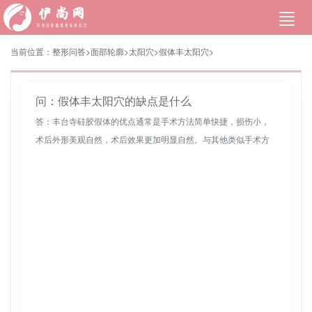
当前位置：
整形问答>
面部轮廓
>
太阳穴
>
假体丰太阳穴
>
问：假体丰太阳穴的缺点是什么
答：丰台寺硅胶假体的优点通常是手术方法简单快捷，损伤小，
术后外形美观自然，术后效果更加明显自然。与其他类似手术方
法相比，治疗完整，无反弹，术后效果持久，无反弹和变形。硅
树脂假体丰太阳穴...