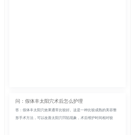
复的方式也不同。需要根据实际情况进行有针对性的填充。此
外，太阳穴需要切割...
问：假体丰太阳穴术后怎么护理
答：假体丰太阳穴效果通常比较好。这是一种比较成熟的美容整
形手术方法，可以改善太阳穴凹陷现象，术后维护时间相对较
长。手术过程中产生的创伤相对较大。建议选择技术水平较高的
医生进行手术，可有...