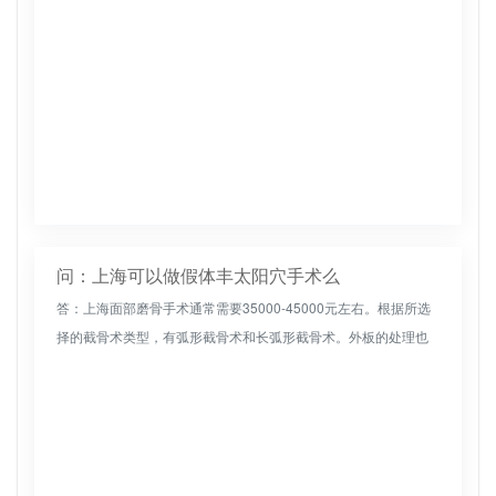
问：上海可以做假体丰太阳穴手术么
答：上海面部磨骨手术通常需要35000-45000元左右。根据所选
择的截骨术类型，有弧形截骨术和长弧形截骨术。外板的处理也
不同，成本可能略有不同。颧骨手术约3.5万元，颌骨截骨术约3
万...