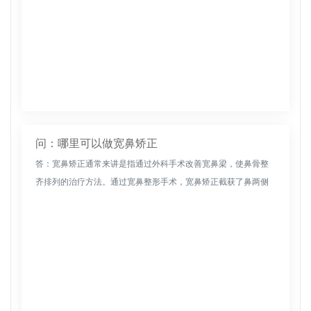
问：哪里可以做宽鼻矫正
答：宽鼻矫正通常来讲是指通过外科手术改善宽鼻梁，使鼻骨整
齐排列的治疗方法。通过宽鼻整形手术，宽鼻矫正截获了鼻两侧
多余的鼻肌，缩短了距离，达到了宽鼻整形手术的目的。宽鼻主
要由外伤、感染和...