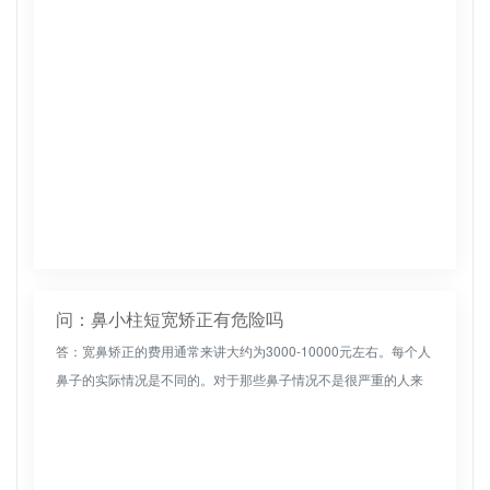
问：鼻小柱短宽矫正有危险吗
答：宽鼻矫正的费用通常来讲大约为3000-10000元左右。每个人
鼻子的实际情况是不同的。对于那些鼻子情况不是很严重的人来
说，可能只需要简单的维修就能达到满意的效果，而且手术价格
相对较...