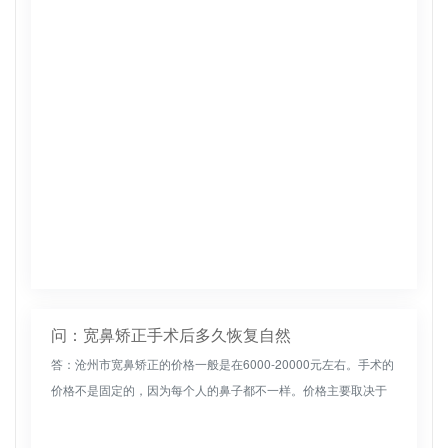
作可能会对鼻子造成损害。然而，权威整形机构的医生在宽鼻矫
正手术方面有着丰...
问：宽鼻矫正手术后多久恢复自然
答：沧州市宽鼻矫正的价格一般是在6000-20000元左右。手术的
价格不是固定的，因为每个人的鼻子都不一样。价格主要取决于
手术的难度和技术。第一个是鼻子的原始情况之间的差异：如果
鼻子很...