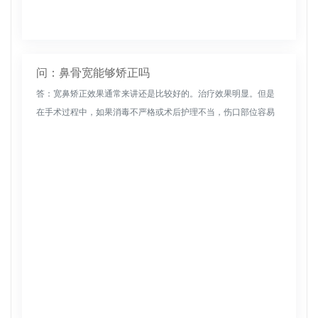
问：鼻骨宽能够矫正吗
答：宽鼻矫正效果通常来讲还是比较好的。治疗效果明显。但是
在手术过程中，如果消毒不严格或术后护理不当，伤口部位容易
感染。术后易出现局部水肿，需要精心护理。手术部位毛细血管
受损，术后易发生...