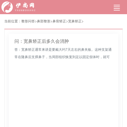
当前位置：
整形问答>
鼻部整形
>
鼻骨矫正
>
宽鼻矫正
>
问：宽鼻矫正后多久会消肿
答：宽鼻矫正通常来讲是要戴大约7天左右的鼻夹板。这种支架通
常在隆鼻后支撑鼻子，当局部组织恢复到足以固定假体时，就可
以取出。鼻整形术是在人的鼻骨骨膜下植入假体，以改善鼻子的
外观。大多数夹...