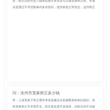
答：哈尔滨的大型三级医院通常来讲是可以做宽鼻矫正的。本项
目是通过手术切除鼻内多余组织，使其恢复正常状态，达到矫正
效果。这项手术的效果也与所选择的医疗机构密切相关，因此在
选择医院时需要格...
问：沧州市宽鼻矫正多少钱
答：上海宽鼻子矫正通常来讲是建议去权威整形机构比较好。虽
然宽鼻矫正手术很常见，而且复杂度不是很高，但医生的不当操