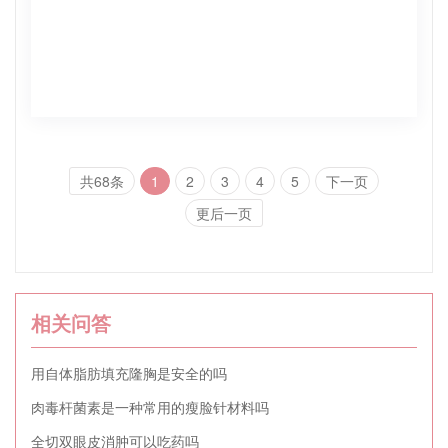
共68条
1
2
3
4
5
下一页
更后一页
相关问答
用自体脂肪填充隆胸是安全的吗
肉毒杆菌素是一种常用的瘦脸针材料吗
全切双眼皮消肿可以吃药吗