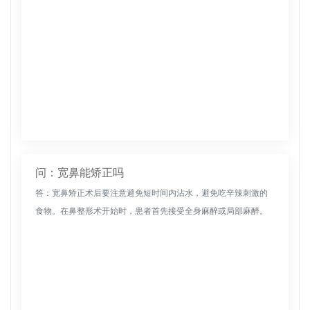
问：宽鼻能矫正吗
答：宽鼻矫正术后要注意避免短时间内沾水，避免吃辛辣刺激的
食物。在鼻整形术开始时，患者首先接受全身麻醉或局部麻醉。
一般来说，整形外科医生首先将鼻部皮肤和皮下软组织分离，放
入框架内进行“重...