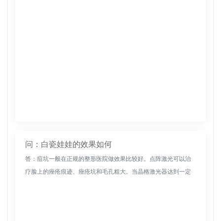
问：白瓷娃娃的效果如何
答：痘坑一般在正规的整形医院做效果比较好。点阵激光可以治
疗脸上的痤疮痕迹、痤疮坑和毛孔粗大。当晶格激光器达到一定
程度时，它将光能转化为热能。刺激热将立即收缩真皮中的胶原
蛋白，胶原蛋白将...