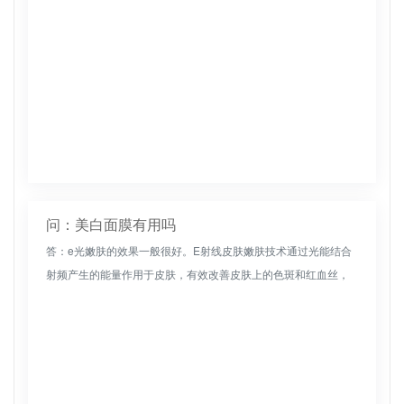
问：美白面膜有用吗
答：e光嫩肤的效果一般很好。E射线皮肤嫩肤技术通过光能结合
射频产生的能量作用于皮肤，有效改善皮肤上的色斑和红血丝，
恢复皮肤的紧致度，改善皮肤质量，美白肌肤。与维生素C结合，
可促进新陈代...