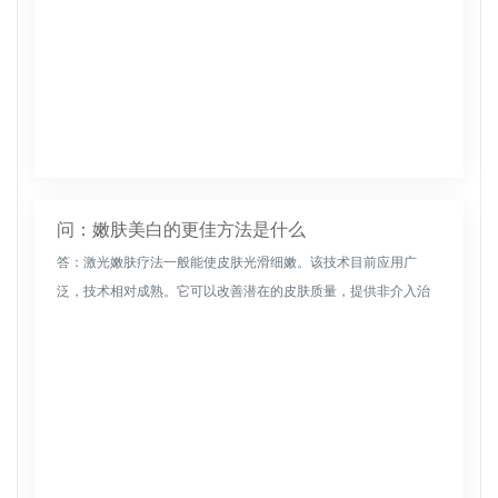
问：嫩肤美白的更佳方法是什么
答：激光嫩肤疗法一般能使皮肤光滑细嫩。该技术目前应用广
泛，技术相对成熟。它可以改善潜在的皮肤质量，提供非介入治
疗，适应不同的皮肤状态。它通过特定波长穿透皮肤，直接到达
皮肤的真皮，并直接...