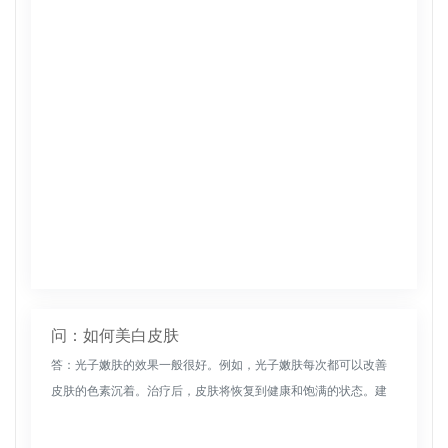
在大约一个月内逐渐康复。康复后，可以进行第二次激光手术。
有些人的皮肤...
问：如何美白皮肤
答：光子嫩肤的效果一般很好。例如，光子嫩肤每次都可以改善
皮肤的色素沉着。治疗后，皮肤将恢复到健康和饱满的状态。建
议患者的治疗必须选择正规医院，并请具有丰富临床经验的医生
为操作，以确保手...