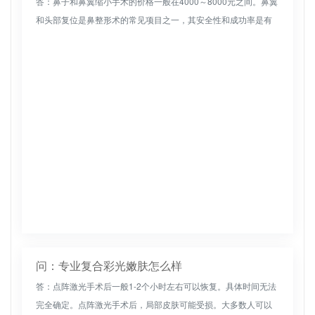
答：鼻子和鼻翼缩小手术的价格一般在4000～8000元之间。鼻翼
和头部复位是鼻整形术的常见项目之一，其安全性和成功率是有
保证的。建议去正规的整形医院做手术，效果和安全性都有很高
的保证。...
问：专业复合彩光嫩肤怎么样
答：点阵激光手术后一般1-2个小时左右可以恢复。具体时间无法
完全确定。点阵激光手术后，局部皮肤可能受损。大多数人可以