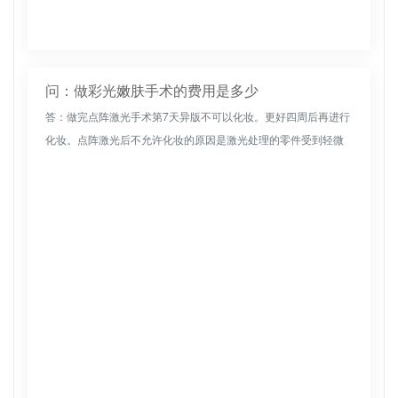
问：做彩光嫩肤手术的费用是多少
答：做完点阵激光手术第7天异版不可以化妆。更好四周后再进行
化妆。点阵激光后不允许化妆的原因是激光处理的零件受到轻微
损坏，处于更脆弱的阶段。化妆品中的色素成分可能导致皮肤上
不必要的色素沉...