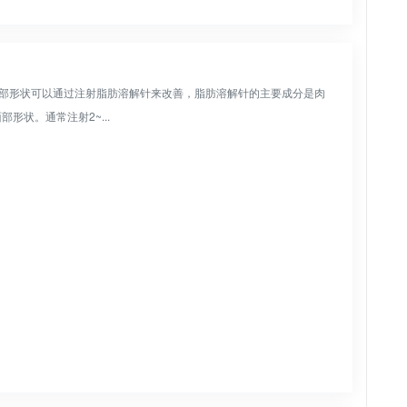
面部形状可以通过注射脂肪溶解针来改善，脂肪溶解针的主要成分是肉
状。通常注射2~...