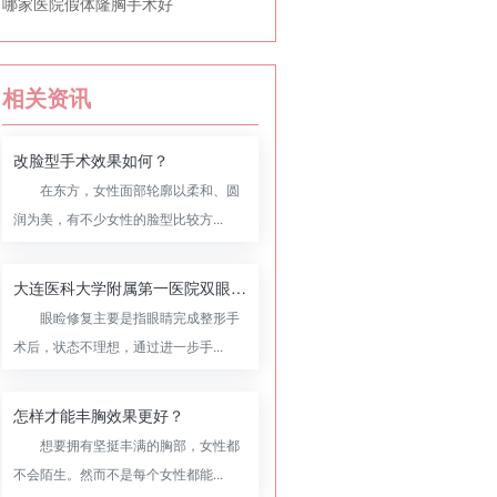
哪家医院假体隆胸手术好
相关资讯
改脸型手术效果如何？
在东方，女性面部轮廓以柔和、圆
润为美，有不少女性的脸型比较方...
大连医科大学附属第一医院双眼皮修复怎么样，附双眼皮修复案例
眼睑修复主要是指眼睛完成整形手
术后，状态不理想，通过进一步手...
怎样才能丰胸效果更好？
想要拥有坚挺丰满的胸部，女性都
不会陌生。然而不是每个女性都能...