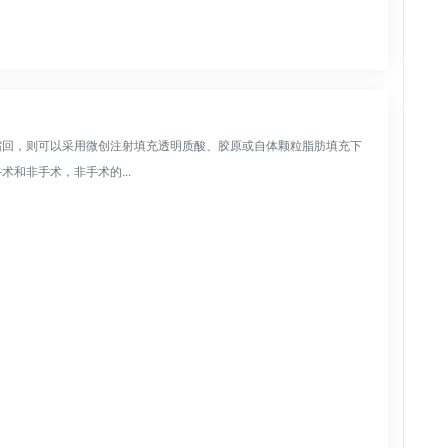
缩回，则可以采用微创注射填充透明质酸、胶原或自体颗粒脂肪填充下
和非手术，非手术的...