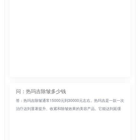
问：热玛吉除皱多少钱
答：热玛吉除皱通常15000元到30000元左右。热玛吉是一款一次
治疗达到显著提升、收紧和除皱效果的美容产品。它能达到延缓
衰老、繁衍青春几年的神奇效果。热玛吉是一种非常有效的紧致
肌肤的...