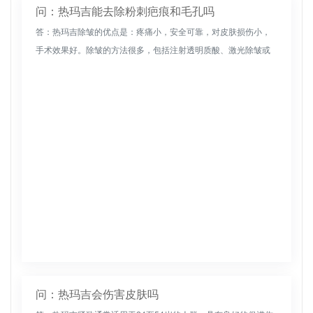
问：热玛吉能去除粉刺疤痕和毛孔吗
答：热玛吉除皱的优点是：疼痛小，安全可靠，对皮肤损伤小，
手术效果好。除皱的方法很多，包括注射透明质酸、激光除皱或
拉皮手术、超声刀热敷等方法，都有很好的除皱效果。在使用热
玛吉去除皱纹的同...
问：热玛吉会伤害皮肤吗