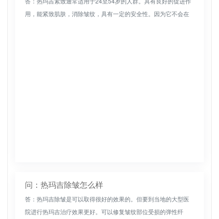
答：热玛吉紧致通常适用于24至54岁的人群。具有良好的促进作
用，能紧致肌肤，消除皱纹，具有一定的安全性。因为它不会在
皮肤表面产生伤口和针眼，所以不会影响正常的工作和学习。日
常护理工作尤...
问：热玛吉除皱怎么样
答：热玛吉除皱是可以取得很好的效果的。但要到当地的大型医
院进行热玛吉治疗效果更好。可以修复皱纹部位受损的弹性纤