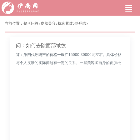
当前位置：
整形问答>
皮肤美容
>
抗衰紧致
>
热玛吉
>
问：如何去除面部皱纹
答：第四代热玛吉的价格一般在15000-30000元左右。具体价格
与个人皮肤的实际问题有一定的关系。一些美容师自身的皮肤松
弛下垂问题严重，脸上的皱纹深度凹陷。热玛吉的治疗越复杂，
费用也...