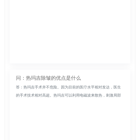
问：热玛吉除皱的优点是什么
答：热玛吉手术并不危险。因为目前的医疗水平相对发达，医生
的手术技术相对高超。热玛吉可以利用电磁波来散热，刺激局部
皮肤，刺激皮肤中的胶原蛋白再生，收紧皮肤，消除小皱纹。当
医生的操作水平较...