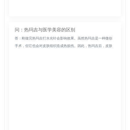
问：热玛吉与医学美容的区别
答：刚做完热玛吉打水光针会影响效果。虽然热玛吉是一种微创
手术，但它也会对皮肤组织造成热损伤。因此，热玛吉后，皮肤
一般需要1~2周才能修复。因此，如果想打水光针，需要等待两周
后热玛吉恢复...