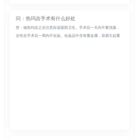
问：热玛吉手术有什么好处
答：做热玛吉之后注意应该面部卫生。手术后一天内不要洗脸，
女性在手术后一周内不化妆。化妆品中含有重金属，容易引起重
金属感染。热玛吉治疗后出现暂时性红肿是正常的，热玛吉后七
天内不要去瑜伽、...