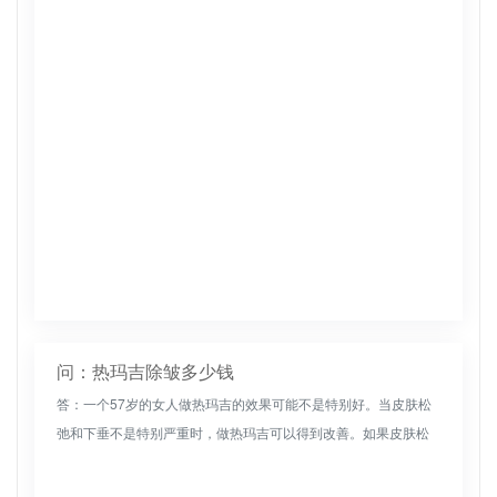
维，从而使面部皮肤更加紧致，消除皱纹。因此，热玛吉除皱一
般能达到良好的治疗...
问：热玛吉除皱多少钱
答：一个57岁的女人做热玛吉的效果可能不是特别好。当皮肤松
弛和下垂不是特别严重时，做热玛吉可以得到改善。如果皮肤松
弛下垂严重，更好选择拉皮手术来改善。手术可以帮助下垂和松
弛的组织抬起，...