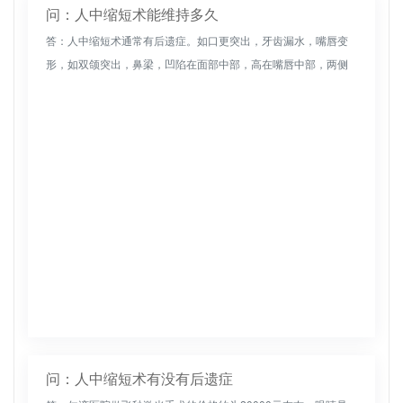
问：人中缩短术能维持多久
答：人中缩短术通常有后遗症。如口更突出，牙齿漏水，嘴唇变
形，如双颌突出，鼻梁，凹陷在面部中部，高在嘴唇中部，两侧
较低，可通过严格掌握适应症来避免；存在疤痕风险。其中大多
数在社会距离上不...
问：人中缩短术有没有后遗症