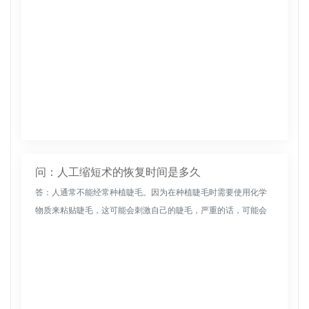
问：人工缩短术的恢复时间是多久
答：人通常不能经常种植睫毛。因为在种植睫毛时需要使用化学
物质来粘贴睫毛，这可能会刺激自己的睫毛，严重的话，可能会
导致自己的睫毛脱落。因此，必须避免频繁种植。偶尔种植睫毛
不会影响的睫毛。...