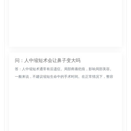
问：人中缩短术会让鼻子变大吗
答：人中缩短术通常有后遗症。局部疼痛疤痕，影响局部美容。
一般来说，不建议缩短生命中的手术时间。在正常情况下，整容
手术可以改善一个人的脸型，主要是重睑、鼻子、下巴和前额。
去正规的美容整形...