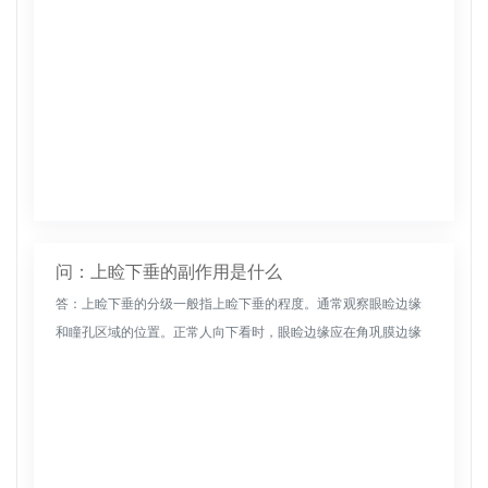
问：上睑下垂的副作用是什么
答：上睑下垂的分级一般指上睑下垂的程度。通常观察眼睑边缘
和瞳孔区域的位置。正常人向下看时，眼睑边缘应在角巩膜边缘
上方，或覆盖角巩膜边缘。包括直立状态下的上睑下垂。上眼睑
边缘覆盖1/3瞳...