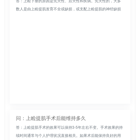
答：上睑下垂的原因是先天性、后天性和疾病。先天性的，大多
数人是由上睑提肌发育不全或缺损，或支配上睑提肌的神经缺损
引起的。这是一种先天性畸形，大多数为双侧畸形，有时为单侧
畸形。它可以是常...
问：上睑提肌手术后能维持多久
答：上睑提肌手术的效果可以保持3-5年左右不变。手术效果的持
续时间通常与个人护理状况直接相关。如果术后能保持良好的用