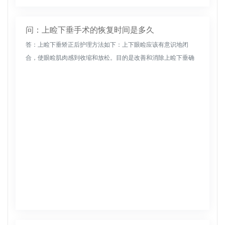
问：上睑下垂手术的恢复时间是多久
答：上睑下垂矫正后护理方法如下：上下眼睑应该有意识地闭
合，使眼睑肌肉感到收缩和放松。目的是改善和消除上睑下垂确
保充足睡眠，改善睡眠质量，睡前少喝水。经常按摩眼睑以促进
血液循环。多吃富含...