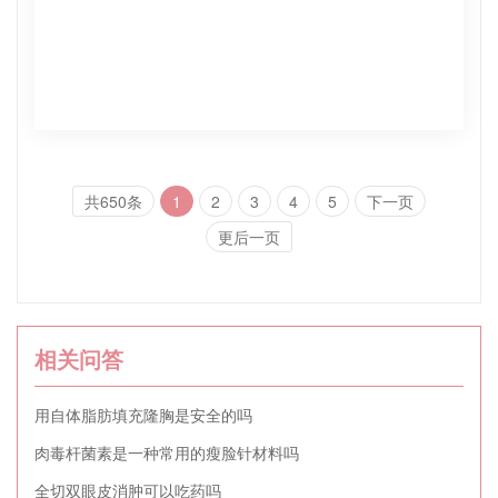
共650条
1
2
3
4
5
下一页
更后一页
相关问答
用自体脂肪填充隆胸是安全的吗
肉毒杆菌素是一种常用的瘦脸针材料吗
全切双眼皮消肿可以吃药吗