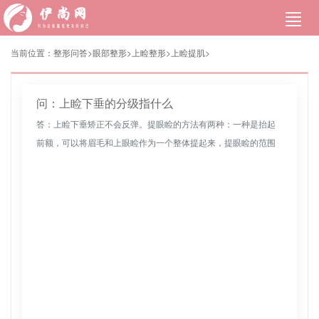
当前位置：
整形问答>
眼部整形
>
上睑整形
>
上睑提肌
>
问：上睑下垂的分级指什么
答：上睑下垂矫正不会反弹。提眼睑的方法有两种：一种是抬起
前额，可以将眉毛和上眼睑作为一个整体提起来，提眼睑的范围
大，效果稳定。另一种是去除眉毛切口下的皮肤来改善上眼睑。
眼睑的中部和外侧...