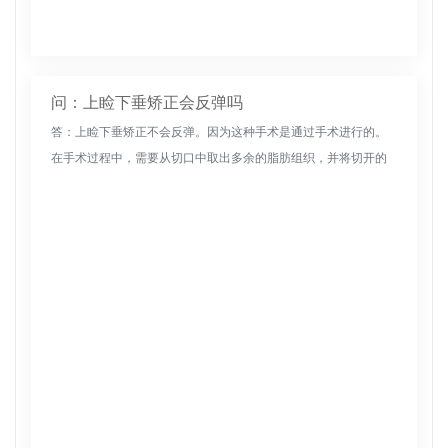
问：上睑下垂矫正会反弹吗
答：上睑下垂矫正不会反弹。因为这种手术是通过手术进行的。
在手术过程中，需要从切口中取出多余的脂肪组织，并将切开的
提上睑肌腱膜缝合到适当的高度。一般来说，脂肪组织减少后，
脂肪细胞不会增加...