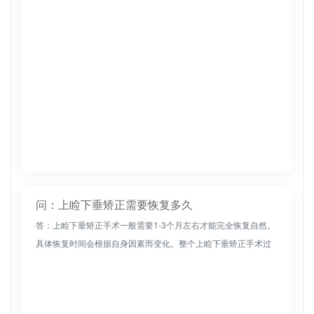
问：上睑下垂矫正需要恢复多久
答：上睑下垂矫正手术一般需要1-3个月左右才能完全恢复自然。
具体恢复时间会根据自身因素而变化。整个上睑下垂矫正手术过
程耗时短，术后恢复快。注意清淡饮食。手术部位不能接触水。
保持手术部位...