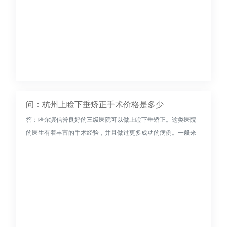
问：杭州上睑下垂矫正手术价格是多少
答：哈尔滨信誉良好的三级医院可以做上睑下垂矫正。这类医院
的医生有着丰富的手术经验，并且做过更多成功的病例。一般来
说，可以根据爱美人士上睑下垂的症状制定合理的矫正方案。矫
正通常不会对眼睑...