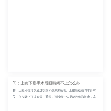
眼习惯，不熬夜、不用手揉眼睛，养成良好的生活习惯，不吃辛
辣刺激性食物...
问：上睑下垂手术后眼睛闭不上怎么办
答：上睑松弛可以通过热敷和按摩来改善。上眼睑松弛与年龄有
关，但实际上可以改善。通常，可以做一些局部热敷和按摩，这
可以很好地缓解和放松。还应该注意充足的睡眠，不要熬夜和加
班，避免过度使用...