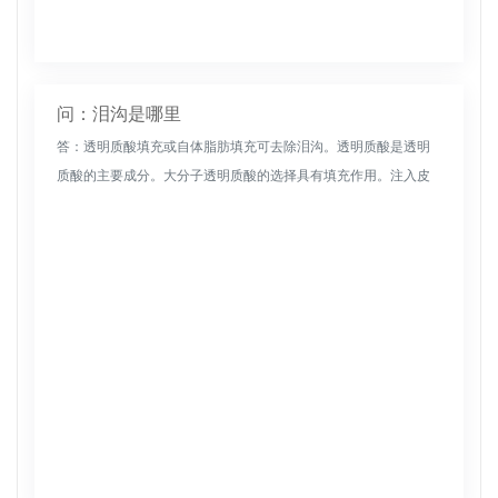
问：泪沟是哪里
答：透明质酸填充或自体脂肪填充可去除泪沟。透明质酸是透明
质酸的主要成分。大分子透明质酸的选择具有填充作用。注入皮
肤后，不仅可以恢复光滑的皮肤，还可以去除泪沟。自体脂肪填
充也可以改善。治...