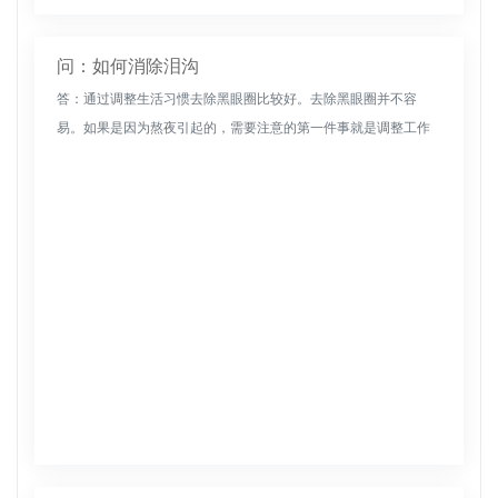
问：如何消除泪沟
答：通过调整生活习惯去除黑眼圈比较好。去除黑眼圈并不容
易。如果是因为熬夜引起的，需要注意的第一件事就是调整工作
和休息时间。不要熬夜，每天睡觉前涂上眼霜。也可以使用蒸汽
眼罩来减轻压力和黑...