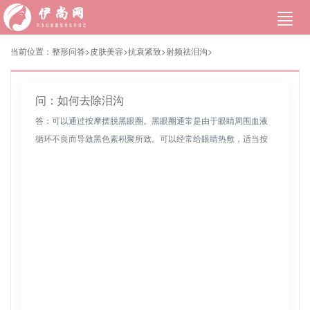
当前位置：
整形问答>
皮肤美容
>
抗衰紧致
>
射频祛泪沟
>
问：如何去除泪沟
答：可以通过按摩摆脱黑眼圈。黑眼圈通常是由于眼睛周围血液
循环不良而导致黑色素积聚所致。可以经常给眼睛热敷，适当按
摩，帮助血液循环，缓解黑眼圈。眼部按摩具体方法是：第一是
先搓热双手，再用...