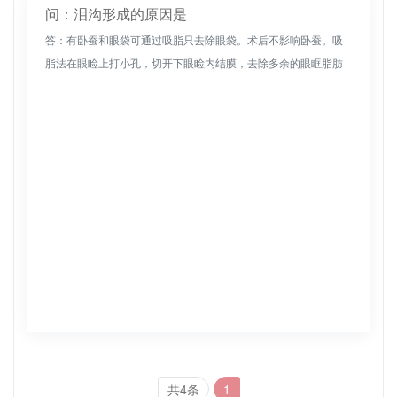
问：泪沟形成的原因是
答：有卧蚕和眼袋可通过吸脂只去除眼袋。术后不影响卧蚕。吸
脂法在眼睑上打小孔，切开下眼睑内结膜，去除多余的眼眶脂肪
和泪袋，但由于手术不能去除眼睑外多余的皮肤，因此没有除皱
效果。眼眶脂肪额...
共4条
1