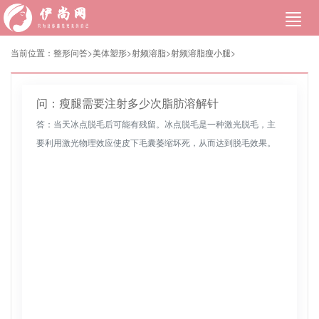
当前位置：
整形问答>
美体塑形
>
射频溶脂
>
射频溶脂瘦小腿
>
问：瘦腿需要注射多少次脂肪溶解针
答：当天冰点脱毛后可能有残留。冰点脱毛是一种激光脱毛，主
要利用激光物理效应使皮下毛囊萎缩坏死，从而达到脱毛效果。
然而，冰点脱毛通常需要三到四次处理才能达到效果。一次治疗
后，部分毛囊不会...