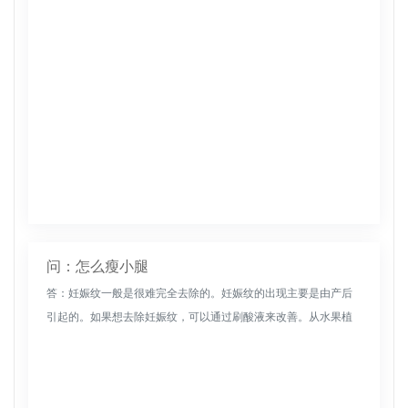
问：怎么瘦小腿
答：妊娠纹一般是很难完全去除的。妊娠纹的出现主要是由产后
引起的。如果想去除妊娠纹，可以通过刷酸液来改善。从水果植
物中提取的高浓度果酸，能有效刷在妊娠纹部位，深入皮肤内
层，分解妊娠纹的黑...