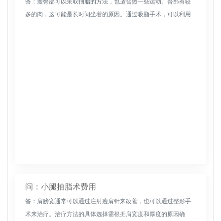
答：瘦臀部可以采取抽脂的方法，也适合做一些运动。臀部有较
多的肉，这可能是长时间坐着的原因。通过吸脂手术，可以利用
负压的吸脂能力将脂肪排出体外，达到减肥的目的。做手术时要
做胃镜检查，要保...
问：小腿抽脂术费用
答：肩膀宽通常可以通过注射瘦肩针来改善，也可以通过整形手
术来治疗。治疗方法的具体选择需根据肩宽度和厚度的原因确