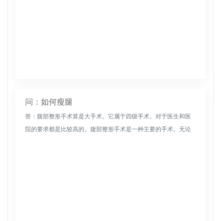
问：如何瘦腿
答：腹部整形手术算是大手术。它属于四级手术。对于医生和医
院的要求都是比较高的。腹部整形手术是一种主要的手术。无论
是部分腹部整形手术还是完全腹部整形手术都能使松弛的腹壁肌
肉达到良好的效果...