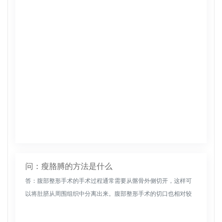
定。如果肩部脂肪较多，则需要通过注射瘦肩针来改善。下行针
的注射可以阻断神经...
问：瘦胳膊的方法是什么
答：腹部整形手术的手术过程通常需要从髂骨外侧切开，这样可
以将肚脐从周围组织中分离出来。腹部整形手术的切口也相对较
短，肚脐不会移动。腹部整形手术主要针对腹部脂肪较多的人。
手术后，它可以使...