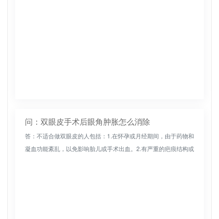
问：双眼皮手术后眼角肿胀怎么消除
答：不适合做双眼皮的人包括：1.在怀孕或月经期间，由于药物和
凝血功能紊乱，以免影响胎儿或手术出血。2.有严重的疤痕结构或
异常凝血机制应事先向医生解释。3.患有眼内外传染病的患者应在
手术...