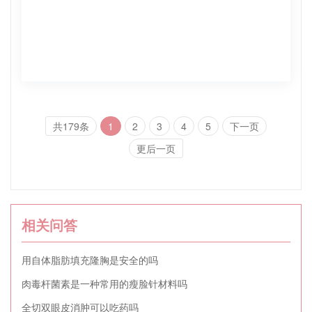
共179条
1
2
3
4
5
下一页
更后一页
相关问答
用自体脂肪填充隆胸是安全的吗
肉毒杆菌素是一种常用的瘦脸针材料吗
全切双眼皮消肿可以吃药吗