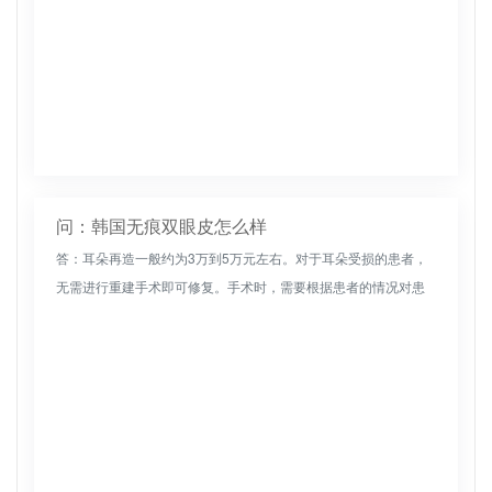
问：韩国无痕双眼皮怎么样
答：耳朵再造一般约为3万到5万元左右。对于耳朵受损的患者，
无需进行重建手术即可修复。手术时，需要根据患者的情况对患
者进行重建。耳朵的重建是基于另一只耳朵的轮廓和形状，当
然，不同的城市会...