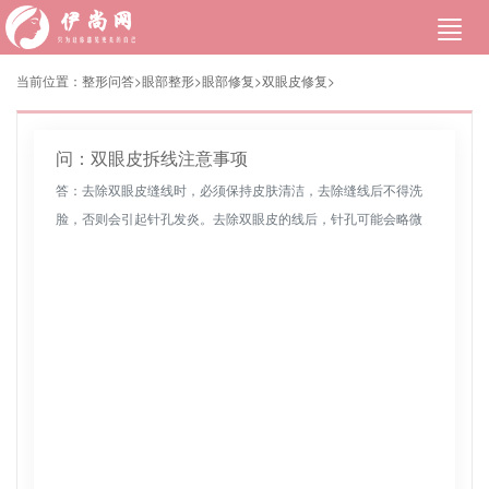
当前位置：
整形问答>
眼部整形
>
眼部修复
>
双眼皮修复
>
问：双眼皮拆线注意事项
答：去除双眼皮缝线时，必须保持皮肤清洁，去除缝线后不得洗
脸，否则会引起针孔发炎。去除双眼皮的线后，针孔可能会略微
发红。建议用碘伏对眼睛部位进行消毒。饮食中不要吃太辣的食
物，尽量要清淡，...