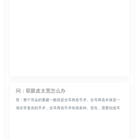
问：双眼皮太宽怎么办
答：整个耳朵的重建一般就是全耳再造手术。全耳再造本身是一
项非常复杂的手术，全耳再造手术有很多种。首先，需要知道耳
朵是由皮肤和软骨支架组成的，所以在耳朵重建中需要考虑这两
个因素。目前，耳...