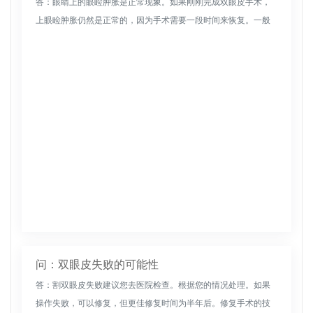
答：眼睛上的眼睑肿胀是正常现象。如果刚刚完成双眼皮手术，
上眼睑肿胀仍然是正常的，因为手术需要一段时间来恢复。一般
来说，术后10天左右肿胀会慢慢减轻。如果没有其他问题，不必
太担心，可以将...
问：双眼皮失败的可能性
答：割双眼皮失败建议您去医院检查。根据您的情况处理。如果
操作失败，可以修复，但更佳修复时间为半年后。修复手术的技