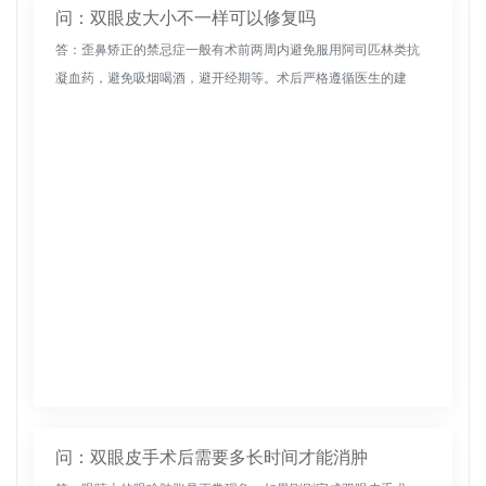
问：双眼皮大小不一样可以修复吗
答：歪鼻矫正的禁忌症一般有术前两周内避免服用阿司匹林类抗
凝血药，避免吸烟喝酒，避开经期等。术后严格遵循医生的建
议，这有利于伤口恢复。多休息，多吃清淡食物，多吃新鲜水果
蔬菜。如果有肿胀的...
问：双眼皮手术后需要多长时间才能消肿