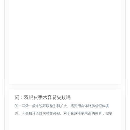
术水平往往很高，修复后的护理也很重要。护理不当直接影响修
复效果。修复后应...
问：双眼皮手术容易失败吗
答：耳朵一般来说可以整形和扩大。需要用自体脂肪或假体填
充。耳朵畸形会影响整体外观。对于敏感性要求高的患者，需要
到专业医疗机构进行观察。一般也可以通过自体脂肪增加耳廓，
或者将假体放在耳朵...