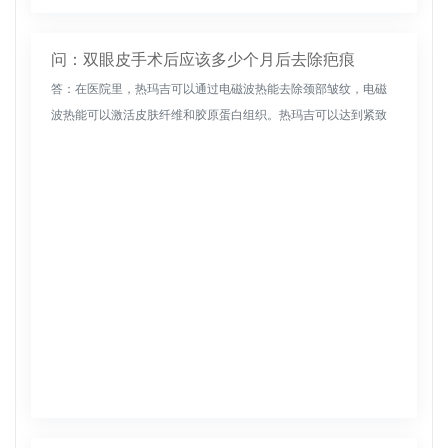
问：双眼皮手术后应该多少个月后去除疤痕
答：在医院里，热玛吉可以通过电磁波热能去除颈部皱纹，电磁
波热能可以激活皮肤纤维和胶原蛋白组织。热玛吉可以达到紧致
皮肤、提升皮肤的目的，目前广泛应用于面部、额部、眼周、颈
部。治疗后能有效...