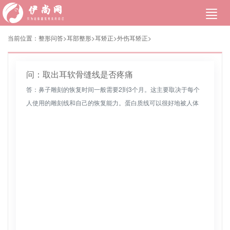
当前位置：
整形问答>
耳部整形
>
耳矫正
>
外伤耳矫正
>
问：取出耳软骨缝线是否疼痛
答：鼻子雕刻的恢复时间一般需要2到3个月。这主要取决于每个
人使用的雕刻线和自己的恢复能力。蛋白质线可以很好地被人体
吸收，所以恢复时间会更快。定期按摩鼻子皮肤，用热敷护理，
促进血液循环，...