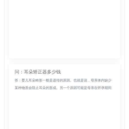
问：耳朵矫正器多少钱
答：婴儿耳朵畸形一般是遗传的原因。也就是说，母亲体内缺少
某种物质会阻止耳朵的形成。另一个原因可能是母亲在怀孕期间
服用的药物，或环境中的某些辐射。可以考虑由医院进行进一步
检查。耳朵畸形一...