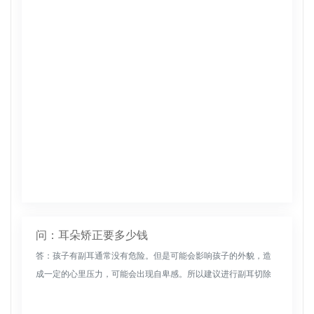
泳时)进入耳内，以免手术腔继发感染。注意保暖，尽量不感冒，
以免发生中耳...
问：耳朵矫正要多少钱
答：孩子有副耳通常没有危险。但是可能会影响孩子的外貌，造
成一定的心里压力，可能会出现自卑感。所以建议进行副耳切除
手术。但是手术都有一定的风险,在做手术的时候,一定要让孩子去
幼儿园或者一...