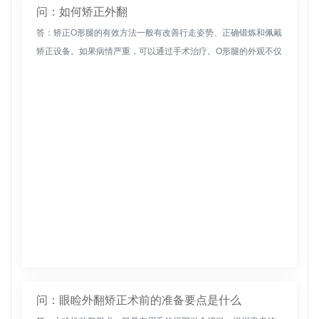
问：如何矫正外翻
答：矫正O形腿的有效方法一般有改善行走姿势、正确锻炼和佩戴
矫正设备。如果病情严重，可以通过手术治疗。O形腿的外观不仅
会影响外观，还会导致骨骼畸形。疼痛问题会随着年龄的增长而
出现。在矫正...
问：眼睑外翻矫正术前的准备要点是什么