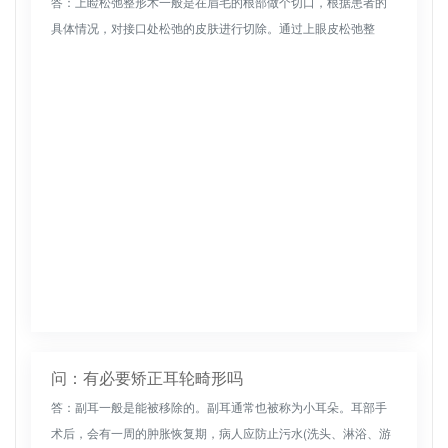
答：上睑松弛整形术一般是在眉毛的根部做个切口，根据患者的
具体情况，对接口处松弛的皮肤进行切除。通过上眼皮松弛整
形，能够有效的改善松弛的皮肤，使眼部皮肤恢复紧致，对于上
眼皮臃肿或者倒睫的...
问：有必要矫正耳轮畸形吗
答：副耳一般是能被移除的。副耳通常也被称为小耳朵。耳部手
术后，会有一周的肿胀恢复期，病人应防止污水(洗头、淋浴、游