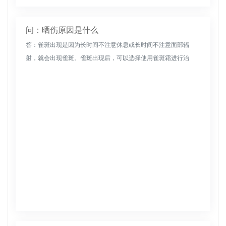
问：晒伤原因是什么
答：雀斑出现是因为长时间不注意休息或长时间不注意面部辐
射，就会出现雀斑。雀斑出现后，可以选择使用雀斑霜进行治
疗。祛斑霜需要根据治疗过程使用，才能达到祛斑的效果。如果
斑点严重，可以用激光...