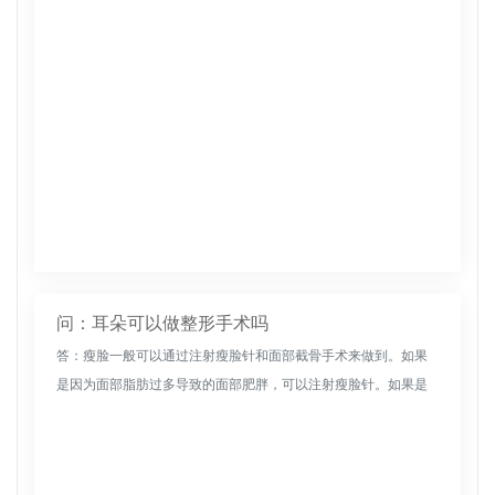
问：耳朵可以做整形手术吗
答：瘦脸一般可以通过注射瘦脸针和面部截骨手术来做到。如果
是因为面部脂肪过多导致的面部肥胖，可以注射瘦脸针。如果是
因为面部骨骼较大导致的面部肥胖，可以通过截骨术来瘦脸。当
然，要是想要更好...