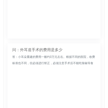
问：外耳道手术的费用是多少
答：小耳朵重建的费用一般约3万元左右。根据不同的医院，收费
标准也不同，但必须进行矫正，必须注意手术后不能吃辣椒等食
物。更好躺在床上多喝水，保持心情愉悦。不要让耳朵感染细菌
和炎症，注意多...