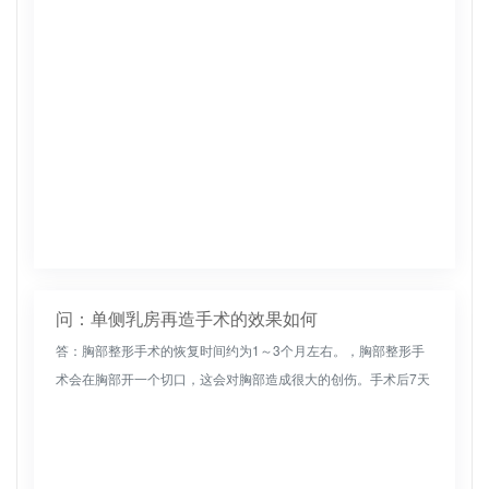
问：单侧乳房再造手术的效果如何
答：胸部整形手术的恢复时间约为1～3个月左右。，胸部整形手
术会在胸部开一个切口，这会对胸部造成很大的创伤。手术后7天
左右，皮肤会愈合、结痂并脱落。完全恢复约需1~3个月，但具体
时间尚无...