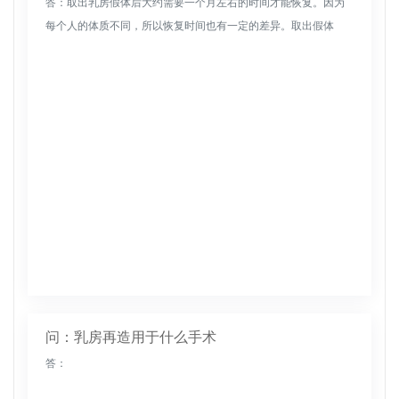
答：取出乳房假体后大约需要一个月左右的时间才能恢复。因为
每个人的体质不同，所以恢复时间也有一定的差异。取出假体
时，主要是在原始界面上切割，然后有效取出假体，然后缝合。
通常，恢复时间约为...
问：乳房再造用于什么手术
答：