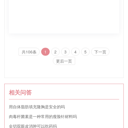
共106条
1
2
3
4
5
下一页
更后一页
相关问答
用自体脂肪填充隆胸是安全的吗
肉毒杆菌素是一种常用的瘦脸针材料吗
全切双眼皮消肿可以吃药吗