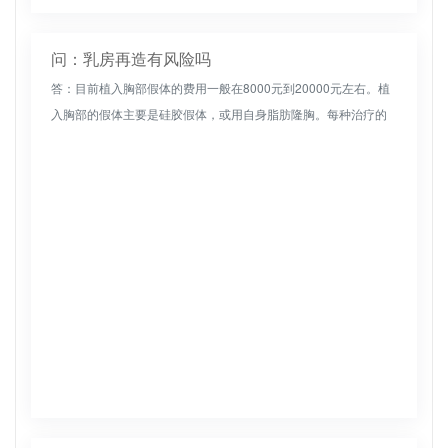
问：乳房再造有风险吗
答：目前植入胸部假体的费用一般在8000元到20000元左右。植
入胸部的假体主要是硅胶假体，或用自身脂肪隆胸。每种治疗的
价格都不一样。在恢复过程中，注意多休息，保证充足的睡眠，
早睡早起...