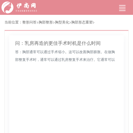
当前位置：
整形问答>
胸部整形
>
胸型美化
>
胸部形态重塑
>
问：乳房再造的更佳手术时机是什么时间
答：胸部通常可以通过手术缩小。这可以改善胸部膨胀。在做胸
部整复手术时，通常可以通过乳房整复手术来治疗。它通常可以
起到缩小乳房的作用，使胸部变小。通常有助于治疗部下垂，避
免因胸部过多而造...