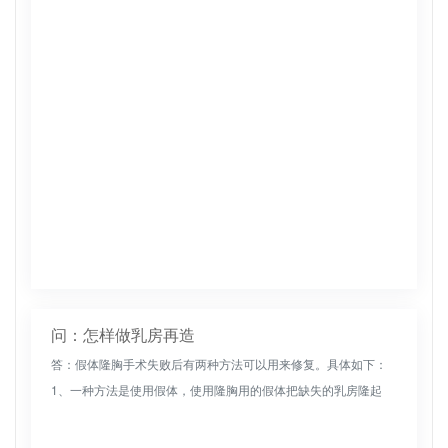
问：怎样做乳房再造
答：假体隆胸手术失败后有两种方法可以用来修复。具体如下：
1、一种方法是使用假体，使用隆胸用的假体把缺失的乳房隆起
来，相当于做新的乳房；2、另外一种方法是使用自体组织，腹
部、腰部、背部可...