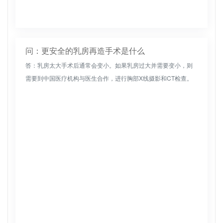
问：更安全的乳房再造手术是什么
答：乳房太大手术后通常会变小。如果乳房过大并需要变小，则
需要到中国医疗机构与医生合作，进行胸部X线摄影和CT检查。
在选择乳房手术之前，还需要选择各种检查来明确诊断处于相对
健康的状态。一...