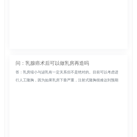
问：乳腺癌术后可以做乳房再造吗
答：乳房缩小与泌乳有一定关系但不是绝对的。目前可以考虑进
行人工隆胸，因为如果乳房下垂严重，注射式隆胸很难达到预期
效果。通过人工隆胸手术，一次手术不仅可以扩大乳房体积，丰
满对称，而且可以...