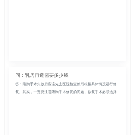
问：乳房再造需要多少钱
答：隆胸手术失败后应该先去医院检查然后根据具体情况进行修
复。其实，一定要注意隆胸手术修复的问题，修复手术必须选择
去正规医院进行手术，这样才能保证效果。在恢复过程中，注意
多休息，保证充足...