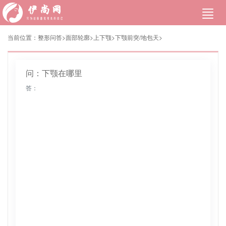
当前位置：
整形问答>
面部轮廓
>
上下颚
>
下颚前突/地包天
>
问：下颚在哪里
答：