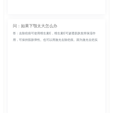
问：如果下颚太大怎么办
答：去除疤痕可使用维生素E，维生素E可渗透肌肤发挥保湿作
用，可保持肌肤弹性。也可以用激光去除疤痕。因为激光去疤实
际上是通过高能量的激光直接作用于疤痕组织的皮下，因为只有
这样才能破坏疤痕...