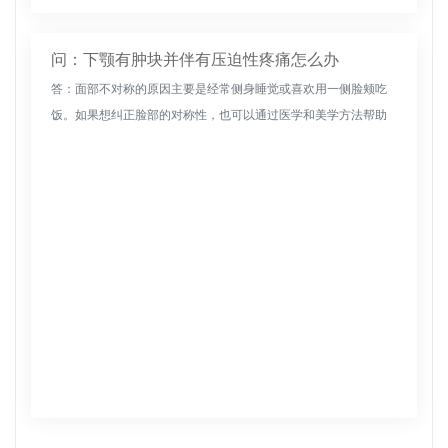
问：下颚有肿块并伴有压迫性疼痛怎么办
答：面部不对称的原因主要是经常侧身睡觉或喜欢用一侧脸颊吃
饭。如果想纠正脸部的对称性，也可以通过医学和美学方法帮助
保持脸颊的正常形状。或者通过注射透明质酸或面部减薄针帮助
保持面部的正常形...