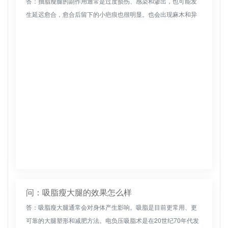
答：抽脂瘦腿的副作用通常是过度损伤、感染和渗出，也可能发
生延迟愈合，愈合后留下的小疤痕也很明显。也会出现麻木和异
常感觉，如偶尔针刺、蚂蚁感觉等。严重不对称需要重新进行大
腿抽脂修复。此外...
问：吸脂瘦大腿的效果怎么样
答：吸脂瘦大腿通常会对身体产生影响。吸脂是目前更常用、更
可靠的大腿塑形和减肥方法。电负压吸脂术是在20世纪70年代发