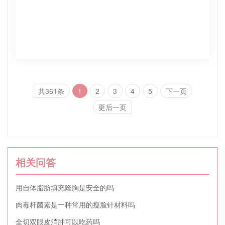
共361条
1
2
3
4
5
下一页
更后一页
相关问答
用自体脂肪填充隆胸是安全的吗
肉毒杆菌素是一种常用的瘦脸针材料吗
全切双眼皮消肿可以吃药吗