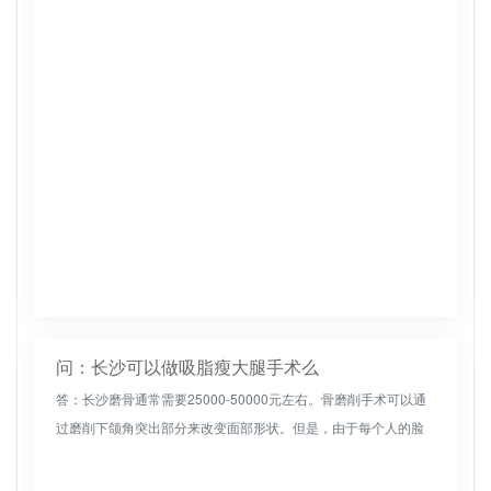
明的。这是一种更传统的吸脂技术。采用电动吸脂装置或专用负
压吸脂机连接...
问：长沙可以做吸脂瘦大腿手术么
答：长沙磨骨通常需要25000-50000元左右。骨磨削手术可以通
过磨削下颌角突出部分来改变面部形状。但是，由于每个人的脸
的具体情况不同，手术价格没有统一的标准。如果下颌角突出部
分明显...