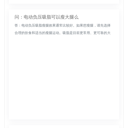
问：电动负压吸脂可以瘦大腿么
答：电动负压吸脂瘦腿效果通常比较好。如果想瘦腿，请先选择
合理的饮食和适当的瘦腿运动。吸脂是目前更常用、更可靠的大
腿塑形和减肥方法。电负压吸脂术是在20世纪70年代发明的。这
是一种更传统...