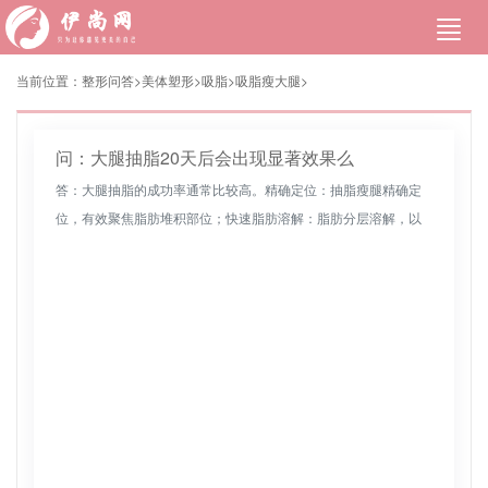
当前位置：
整形问答>
美体塑形
>
吸脂
>
吸脂瘦大腿
>
问：大腿抽脂20天后会出现显著效果么
答：大腿抽脂的成功率通常比较高。精确定位：抽脂瘦腿精确定
位，有效聚焦脂肪堆积部位；快速脂肪溶解：脂肪分层溶解，以
均匀的速度被吸出，不会对身体造成伤害。隐形瘦身：伤口只有
针眼大小，手术后...