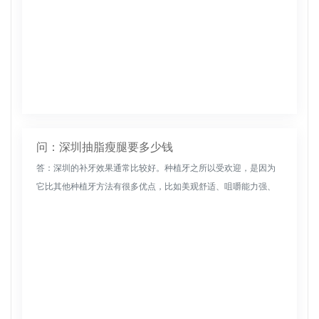
问：深圳抽脂瘦腿要多少钱
答：深圳的补牙效果通常比较好。种植牙之所以受欢迎，是因为
它比其他种植牙方法有很多优点，比如美观舒适、咀嚼能力强、
坚固稳定。然而，种植牙的成本比普通种植牙的成本更高。受多
种因素影响，南京...