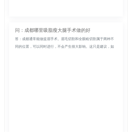
问：成都哪里吸脂瘦大腿手术做的好
答：成都通常能做提眉手术。眉毛切割和全眼睑切割属于两种不
同的位置，可以同时进行，不会产生很大影响。这只是建议，如
果 愿意进行整形手术， 必须选择可靠的整形机构。医生的工作经
验会非常丰富...