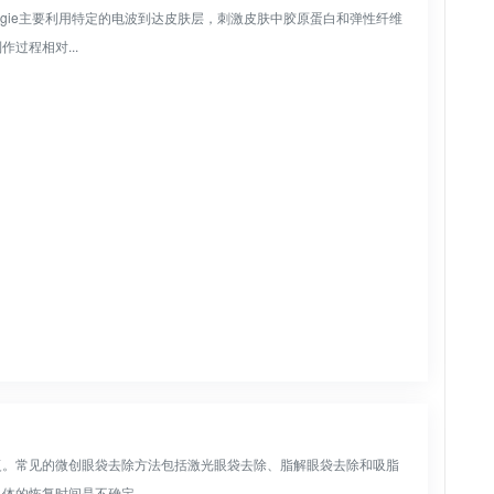
ggie主要利用特定的电波到达皮肤层，刺激皮肤中胶原蛋白和弹性纤维
过程相对...
复。常见的微创眼袋去除方法包括激光眼袋去除、脂解眼袋去除和吸脂
的恢复时间是不确定...