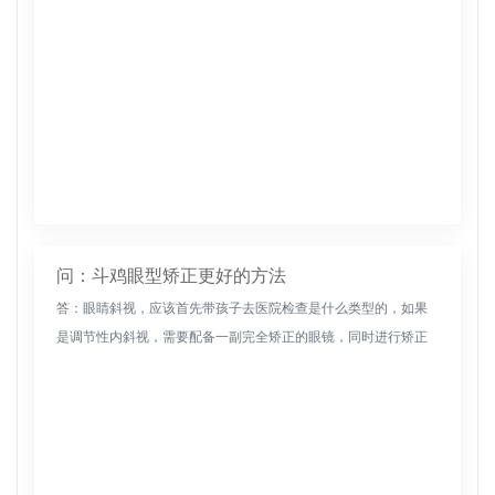
问：斗鸡眼型矫正更好的方法
答：眼睛斜视，应该首先带孩子去医院检查是什么类型的，如果
是调节性内斜视，需要配备一副完全矫正的眼镜，同时进行矫正
训练；如果是非调节性的，则需要手术矫正。一般来说，对侧眼
又称内斜视，分为...