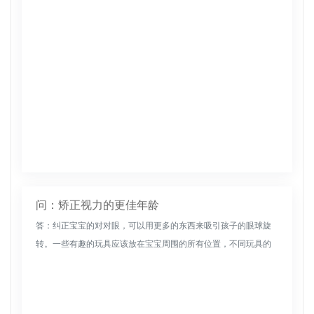
问：矫正视力的更佳年龄
答：纠正宝宝的对对眼，可以用更多的东西来吸引孩子的眼球旋
转。一些有趣的玩具应该放在宝宝周围的所有位置，不同玩具的
放置方向和角度应该不断变化，以避免宝宝总是盯着某个点。在
婴儿通常的睡眠姿...