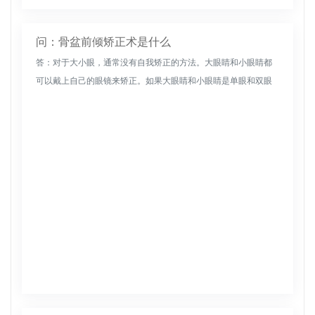
问：骨盆前倾矫正术是什么
答：对于大小眼，通常没有自我矫正的方法。大眼睛和小眼睛都
可以戴上自己的眼镜来矫正。如果大眼睛和小眼睛是单眼和双眼
皮，那么在不久的将来，可以通过在正规医院进行双眼皮手术来
改善。双眼重睑可...