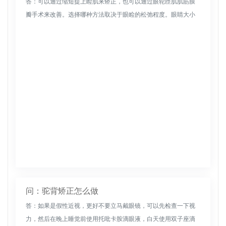
答：可以通过缩短提上睑肌来矫正，也可以通过眼轮匝肌肌筋膜
瓣手术来改善。选择哪种方法取决于眼睑的松弛程度。眼睛大小
主要是由上睑下垂引起的。应根据上睑下垂的严重程度采取相应
措施加以改善。尽...
问：驼背矫正怎么做
答：如果是假性近视，更好不要立马戴眼镜，可以先检查一下视
力，然后在晚上睡觉前使用托吡卡胺滴眼液，白天使用双子座滴