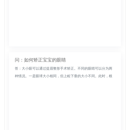
问：如何矫正宝宝的眼睛
答：大小眼可以通过提眉整形手术矫正。不同的眼睛可以分为两
种情况。一是眼球大小相同，但上睑下垂的大小不同。此时，根
据具体情况，眼部整形手术可以通过提眉毛手术进行矫正。如果
一只眼睛患有器质...