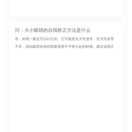
问：大小眼睛的自我矫正方法是什么
答：斜视一般是可以纠正的。它可能是先天性遗传，先天性发育
不良，或由眼部疾病和双眼视觉不平衡引起的斜视。建议选择正
规医院眼科进行检查，包括视力、屈光度、斜视、斜视和眼底。
如果斜视非常严重...