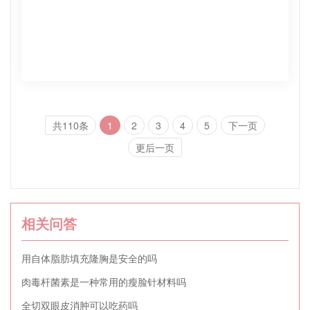
共110条
1
2
3
4
5
下一页
更后一页
相关问答
用自体脂肪填充隆胸是安全的吗
肉毒杆菌素是一种常用的瘦脸针材料吗
全切双眼皮消肿可以吃药吗