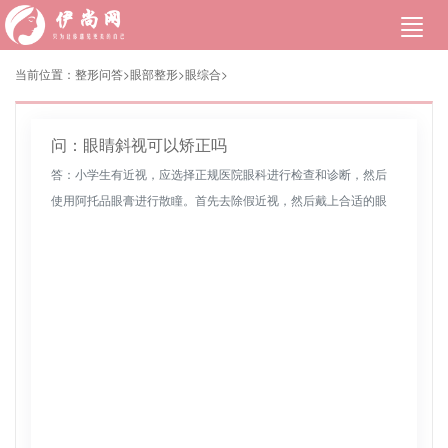
当前位置：
整形问答>
眼部整形
>
眼综合
>
问：眼睛斜视可以矫正吗
答：小学生有近视，应选择正规医院眼科进行检查和诊断，然后
使用阿托品眼膏进行散瞳。首先去除假近视，然后戴上合适的眼
镜进行矫正。学生近视考虑到缺乏户外运动，再加上近视造成的
不合理使用眼睛。...