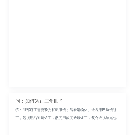
眼液。一周后检查视力如果改善表明可能是假性近视，如果没有
改善，应该坚持治...
问：如何矫正三角眼？
答：眼部矫正需要验光和戴眼镜才能看清物体。近视用凹透镜矫
正，远视用凸透镜矫正，散光用散光透镜矫正，复合近视散光也
用相应的近视散光透镜矫正，复合远视散光也用不同的远视散光
透镜矫正，混合散...