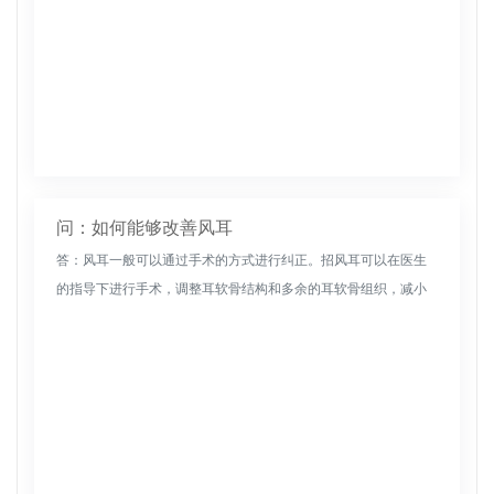
问：如何能够改善风耳
答：风耳一般可以通过手术的方式进行纠正。招风耳可以在医生
的指导下进行手术，调整耳软骨结构和多余的耳软骨组织，减小
颅耳角，从而可以有效改善皮瓣的症状。治疗这类手术的更佳方
法通常是5至6岁...