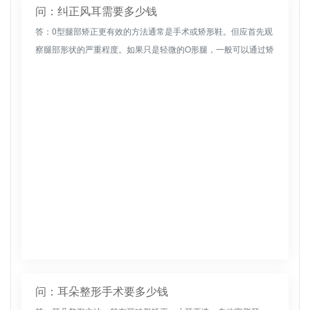
问：纠正风耳需要多少钱
答：0型腿部矫正更有效的方法通常是手术或矫形鞋。但应首先观
察腿部形状的严重程度。如果只是轻微的O形腿，一般可以通过矫
正鞋子或按摩来改善。如果它持续一段时间还没有改善，通常可
以通过手术截...
问：耳朵整形手术要多少钱