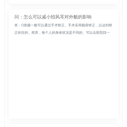
问：怎么可以减小招风耳对外貌的影响
答：O形腿一般可以通过手术矫正。手术采用截骨矫正，以达到矫
正的目的。然而，每个人的身体状况是不同的。可以去医院找一
位专业的医生做手术。医院的医疗设施比较完善，医生的技术也
比较好，避免手...