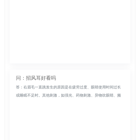
问：招风耳好看吗
答：右眉毛一直跳发生的原因是在疲劳过度、眼睛使用时间过长
或睡眠不足时。其他刺激，如强光、药物刺激、异物吹眼睛、频
繁吸烟和饮酒，都会刺激眼睛并引起眼睑跳动。建议：一般不需
要特殊处理。只要...