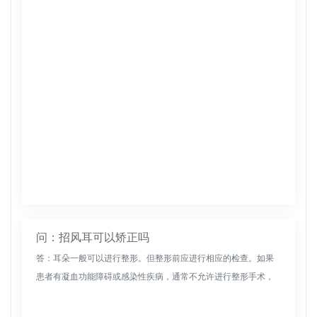
是由于颜色恢复期的第三部分。眉毛下面的皮肤被新陈代谢了。
新陈代谢后，线条...
问：招风耳可以矫正吗
答：耳朵一般可以进行整形。但整形前应进行相应的检查。如果
患者有凝血功能障碍或感染性疾病，通常不允许进行整形手术，
这将增加术后感染的风险。耳整形手术通常用于先天性耳发育不
良或后天性耳廓缺...