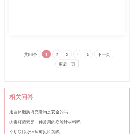
共86条
1
2
3
4
5
下一页
更后一页
相关问答
用自体脂肪填充隆胸是安全的吗
肉毒杆菌素是一种常用的瘦脸针材料吗
全切双眼皮消肿可以吃药吗