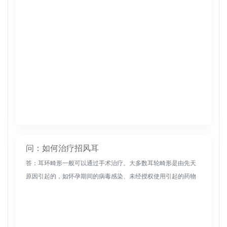
问：如何治疗招风耳
答：耳环畸形一般可以通过手术治疗。大多数耳轮畸形是由先天
原因引起的，如怀孕期间的病毒感染、未经授权使用引起的药物
中毒、代谢和内分泌紊乱以及接触放射性物质。患此病后，一般
建议手术治疗。如...