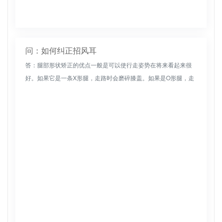
问：如何纠正招风耳
答：腿部形状矫正的优点一般是可以使行走姿势在将来看起来很
好。如果它是一条X形腿，走路时会磨碎膝盖。如果是O形腿，走
路时腿上的力可能不均匀。腿部矫正可以减少局部不适，改善人
们的整体形象。...