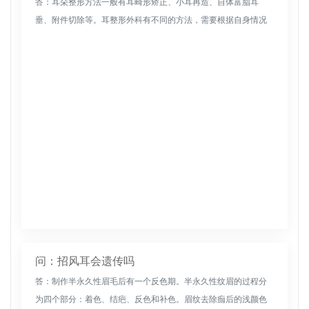
答：耳朵整形方法一般有耳畸形矫正、小耳再造、自体富脂耳
垂、附件切除等。耳整形外科有不同的方法，需要根据自身情况
选择合适的手术方案。兆丰耳朵可以去整形医院矫正兆丰耳朵。
手术切口一般在耳后...
问：招风耳会遗传吗
答：制作半永久性眉毛后有一个反色期。半永久性纹眉的过程分
为四个部分：着色、结疤、反色和补色。眉纹去除痂后的浅颜色