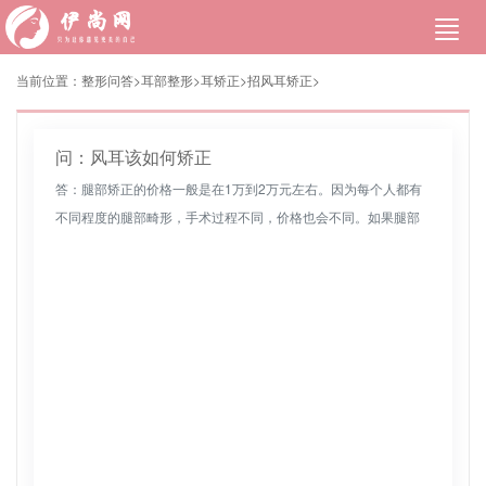
当前位置：
整形问答>
耳部整形
>
耳矫正
>
招风耳矫正
>
问：风耳该如何矫正
答：腿部矫正的价格一般是在1万到2万元左右。因为每个人都有
不同程度的腿部畸形，手术过程不同，价格也会不同。如果腿部
畸形比较轻，价格会便宜一些，大约10000元左右。如果腿部畸
形严重，价...