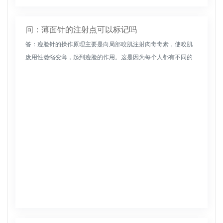
问：薄面针的注射点可以标记吗
答：瘦脸针的操作原理主要是向局部咬肌注射肉毒毒素，使咬肌
废用性萎缩变薄，起到瘦脸的作用。这是因为每个人都有不同的
咬肌肥大，所以看到效果的时间因人而异。不能说效果能在几天
内达到。这种萎缩...