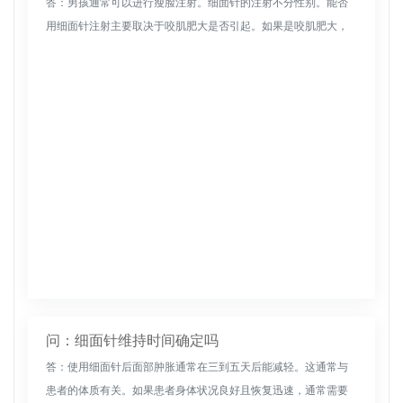
答：男孩通常可以进行瘦脸注射。细面针的注射不分性别。能否
用细面针注射主要取决于咬肌肥大是否引起。如果是咬肌肥大，
可以注射肉毒杆菌毒素来瘦脸。瘦脸针的主要成分是肉毒杆菌毒
素。肉毒杆菌毒素...
问：细面针维持时间确定吗
答：使用细面针后面部肿胀通常在三到五天后能减轻。这通常与
患者的体质有关。如果患者身体状况良好且恢复迅速，通常需要