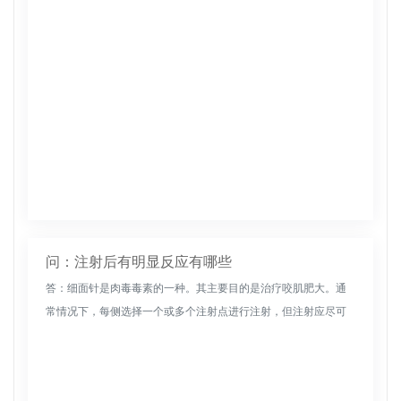
问：注射后有明显反应有哪些
答：细面针是肉毒毒素的一种。其主要目的是治疗咬肌肥大。通
常情况下，每侧选择一个或多个注射点进行注射，但注射应尽可
能缓慢进行，使用细面针后无需按摩或其他特殊处理。在瘦脸上
注射后，美容师可...