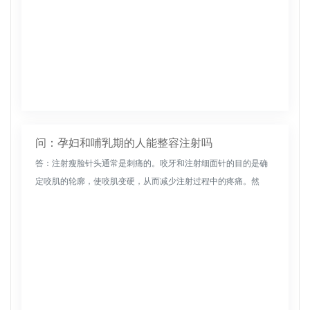
问：孕妇和哺乳期的人能整容注射吗
答：注射瘦脸针头通常是刺痛的。咬牙和注射细面针的目的是确
定咬肌的轮廓，使咬肌变硬，从而减少注射过程中的疼痛。然
而，只要注射位置正确，效果是一样的，但身体感觉是不同的。
瘦脸针是一种非常常...