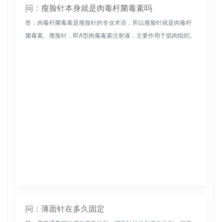
问：瘦脸针本身就是肉毒杆菌毒素吗
答：肉毒杆菌毒素是瘦脸针的专业术语，所以瘦脸针就是肉毒杆
菌毒素。瘦脸针，即A型肉毒毒素注射液，主要作用于肌肉组织。
它常被用来解决咬肌肥大，所以被称为细面针。瘦脸针的实质是
用肉毒杆菌注射...
问：薄面针在多久固定