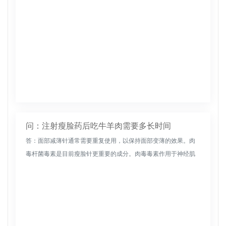
问：注射瘦脸药后吃牛羊肉需要多长时间
答：面部减薄针通常需要重复使用，以保持面部变薄的效果。肉
毒杆菌毒素是目前瘦脸针更重要的成分。肉毒毒素作用于神经肌
肉接头，使神经冲动的信号不能传递到肌肉，从而使肌肉达到废
用性萎缩的目的，...