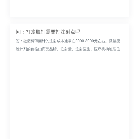
问：打瘦脸针需要打注射点吗
答：微塑料薄面针的注射成本通常在2000-8000元左右。微塑瘦
脸针剂的价格由商品品牌、注射量、注射医生、医疗机构地理位
置等因素决定，一般需要2500-8000元。目前，中国只有进口和...