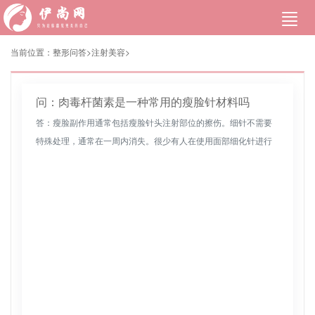
当前位置：
整形问答>
注射美容
>
问：肉毒杆菌素是一种常用的瘦脸针材料吗
答：瘦脸副作用通常包括瘦脸针头注射部位的擦伤。细针不需要
特殊处理，通常在一周内消失。很少有人在使用面部细化针进行
面部细化治疗后，咀嚼硬食物数周后会感到轻微虚弱，但一般饮
食不会受到影响。...