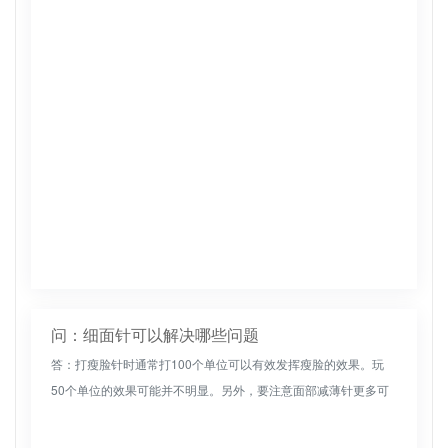
三天时间。如果身体虚弱，恢复缓慢，通常需要五天时间。因为
每个人的体格都不...
问：细面针可以解决哪些问题
答：打瘦脸针时通常打100个单位可以有效发挥瘦脸的效果。玩
50个单位的效果可能并不明显。另外，要注意面部减薄针更多可
以达到200个单位，不能超过200个单位，否则可能会影响面部。
如果注...