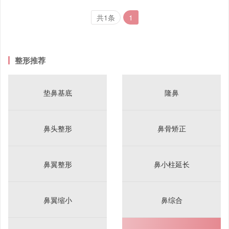
共1条
1
整形推荐
垫鼻基底
隆鼻
鼻头整形
鼻骨矫正
鼻翼整形
鼻小柱延长
鼻翼缩小
鼻综合