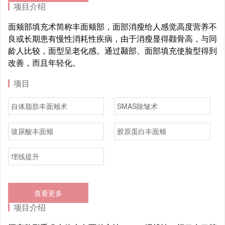
项目介绍
面颊部填充术简称丰面颊部，面部消瘦给人感觉高度营养不
良或长期患有慢性消耗性疾病，由于消瘦显得颧骨高，与同
龄人比较，面型呈老化感。通过颞部、面部填充使脸型得到
改善，而且年轻化。
项目
自体脂肪丰面颊术
SMAS除皱术
玻尿酸丰面颊
胶原蛋白丰面颊
埋线提升
查看更多
项目介绍