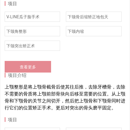
项目
V-LINE瓜子脸手术
下颌骨后缩矫正地包天
下颌角整形
下颌内缩
下颌突出矫正术
查看更多
项目介绍
上颚整形是将上颚骨截骨后使其往后推，去除牙槽骨，去除
不需要的骨质将上颚前部骨块向后移至需要的位置。从上颚
骨和下颚骨的关节之间切开，然后把上颚骨和下颚骨同时进
行它们的位置矫正手术。更后对突出的骨头磨平固定。
项目