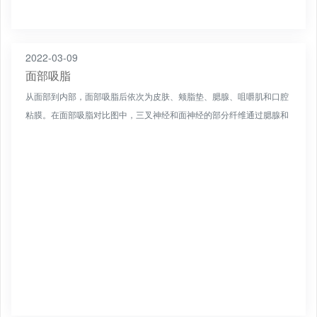
2022-03-09
面部吸脂
从面部到内部，面部吸脂后依次为皮肤、颊脂垫、腮腺、咀嚼肌和口腔
粘膜。在面部吸脂对比图中，三叉神经和面神经的部分纤维通过腮腺和
咀嚼肌下方；手术是在局部麻醉下进行的。通常，在嘴角或耳后...