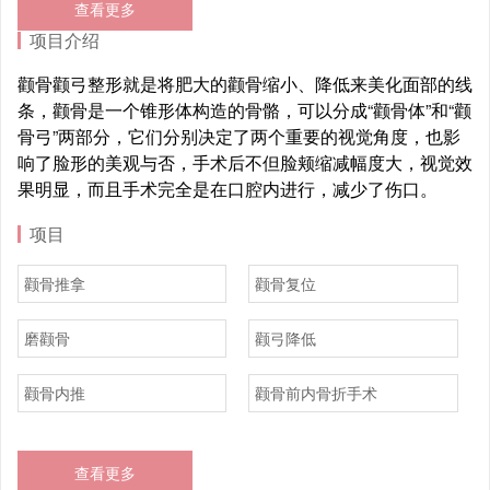
查看更多
项目介绍
颧骨颧弓整形就是将肥大的颧骨缩小、降低来美化面部的线
条，颧骨是一个锥形体构造的骨骼，可以分成“颧骨体”和“颧
骨弓”两部分，它们分别决定了两个重要的视觉角度，也影
响了脸形的美观与否，手术后不但脸颊缩减幅度大，视觉效
果明显，而且手术完全是在口腔内进行，减少了伤口。
项目
颧骨推拿
颧骨复位
磨颧骨
颧弓降低
颧骨内推
颧骨前内骨折手术
查看更多