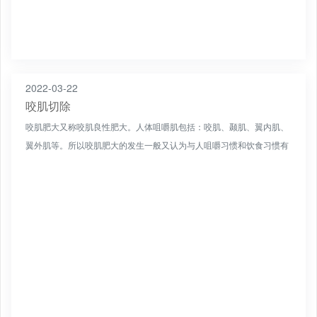
2022-03-22
咬肌切除
咬肌肥大又称咬肌良性肥大。人体咀嚼肌包括：咬肌、颞肌、翼内肌、
翼外肌等。所以咬肌肥大的发生一般又认为与人咀嚼习惯和饮食习惯有
关。如饮食中经常吃硬的食物或有吃零食、吃口香糖习惯有关。...