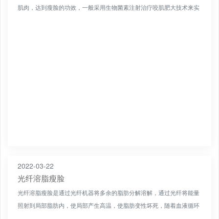
肌肉，达到瘦脸的功效，一般采用生物菌素注射治疗咬肌肥大技术来实
现。
2022-03-22
光纤溶脂瘦脸
光纤溶脂瘦脸是通过光纤机器将多余的脂肪分解溶解，通过光纤将能量
照射到局部脂肪内，使局部产生高温，使脂肪变性坏死，随着血液循环
把变性坏死的脂肪排除体外并去除，脂肪液体排出体外，从而减...