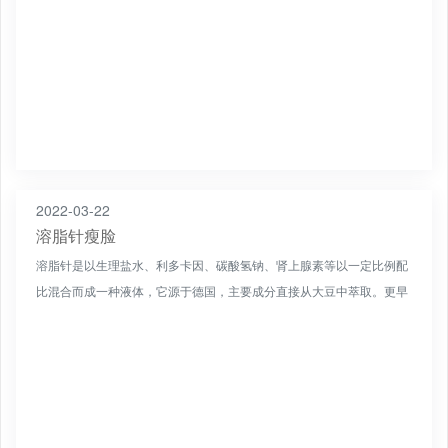
2022-03-22
溶脂针瘦脸
溶脂针是以生理盐水、利多卡因、碳酸氢钠、肾上腺素等以一定比例配
比混合而成一种液体，它源于德国，主要成分直接从大豆中萃取。更早
是临床上用来治疗脂肪栓塞，降低胆固醇和消除脂肪瘤的。溶脂...