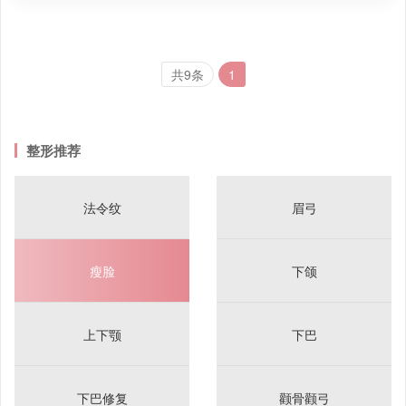
共9条
1
整形推荐
法令纹
眉弓
瘦脸
下颌
上下颚
下巴
下巴修复
颧骨颧弓