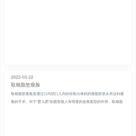
2022-03-22
取颊脂垫瘦脸
取颊脂垫瘦脸是通过口内切口入内轻轻取出堆积的颊脂肪垫从而达到瘦
脸的手术。对于“婴儿肥”的圆形脸人有明显的改善面型的作用，取颊脂
垫瘦脸后可获得一个平滑的面部曲线。