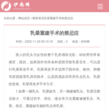
当前位置：
网站首页
>
整形资讯
乳晕重建手术的禁忌症
乳晕重建手术的禁忌症
时间：2023-11-20 09:10:19
浏览：
0
来源：伊尚网
诱人的乳头为女性的整个乳房增添光彩，却给男性带来
痛苦，因此，如果因外伤等各种原因导致乳晕丢失，可以进
行乳晕再造手术。乳晕再造手术适用于因外伤、烧伤、肿瘤
等原因接受乳房切除术，以及因感染坏死而失去乳头、乳晕
的患者。乳晕再造术手术方式
1.如果一侧乳头、乳晕缺失，另一侧健侧乳头、乳晕完整
且较大，可通过切半、牵拉、缝合等方法重建健侧乳头、乳
晕。然后，重建缺失侧的乳头和乳晕。