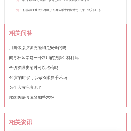
上一篇：
福州名韩医疗美容门诊部怎么样？医院概况详细介绍
下一篇：
段伟强医生做小耳畸形耳再造手术的技术怎么样，深入扒一扒
相关问答
用自体脂肪填充隆胸是安全的吗
肉毒杆菌素是一种常用的瘦脸针材料吗
全切双眼皮消肿可以吃药吗
40岁的时候可以做双眼皮手术吗
为什么有疤痕呢？
哪家医院假体隆胸手术好
相关资讯