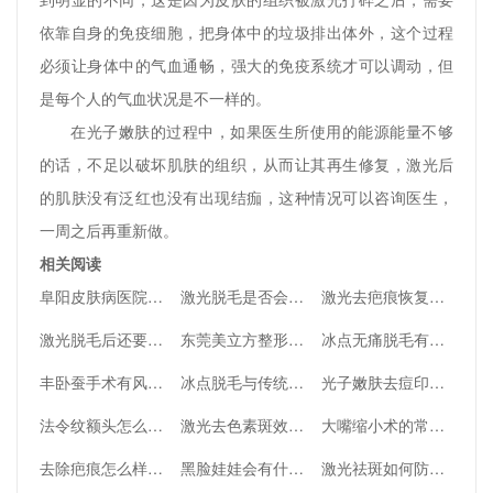
依靠自身的免疫细胞，把身体中的垃圾排出体外，这个过程
必须让身体中的气血通畅，强大的免疫系统才可以调动，但
是每个人的气血状况是不一样的。
在光子嫩肤的过程中，如果医生所使用的能源能量不够
的话，不足以破坏肌肤的组织，从而让其再生修复，激光后
的肌肤没有泛红也没有出现结痂，这种情况可以咨询医生，
一周之后再重新做。
相关阅读
阜阳皮肤病医院点阵激光效果好吗
激光脱毛是否会有疼痛感呢？
激光去疤痕恢复时间要多久
激光脱毛后还要怎么护理
东莞美立方整形美容医院如何？宋兆丹医生介绍_口碑_地址公示
冰点无痛脱毛有什么优点
丰卧蚕手术有风险吗
冰点脱毛与传统脱毛有什么不同呢？
光子嫩肤去痘印效果怎么样
法令纹额头怎么消除
激光去色素斑效果怎么样呢
大嘴缩小术的常见问题
去除疤痕怎么样更快
黑脸娃娃会有什么副作用吗
激光祛斑如何防止复发