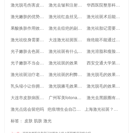
激光脱毛伤害皮肤影响排汗是真的吗
激光去皱和注射去皱的区别有哪些
华西医院整形科激光溶脂靠谱吗
激光嫩肤的优势及副作用
激光祛红血丝见效快吗
激光祛斑术后能够喝米酒吗
果酸换肤作用效果好不好
激光去痘疤的副作用都有哪些
激光祛胎记需要住院吗
激光祛纹身需要几次才可以
大连激光祛斑医院哪家好，爱德丽格、沙医生等技术都在线~
痤疮能不能通过激光治疗的方法来缓解
光子嫩肤去色斑有效果吗
激光祛斑有什么副作用
激光溶脂和瘦脸除皱该如何选择
光子嫩肤不当会导致毁容吗
激光祛斑的效果
西安交通大学第一附属医院整形激光美容多少钱
激光祛斑治疗老年斑效果好吗
激光祛斑的利弊及护理
激光脱毛的效果可以维持多久？
乳头缩小让你拥有标准的乳房
激光脱腋毛效果怎么样
激光脱毛的效果和毛发生长周期有关系吗
大连市皮肤病医院在哪里
广州军美fotona4d欧洲之星如何
激光去黑眼圈有哪些类型呢
激光点痣会留疤吗
疤痕增生会自己消下去吗？
上海激光祛斑？激光祛斑治疗有什么副作用？快来看看吧
标签：
皮肤
肌肤
激光