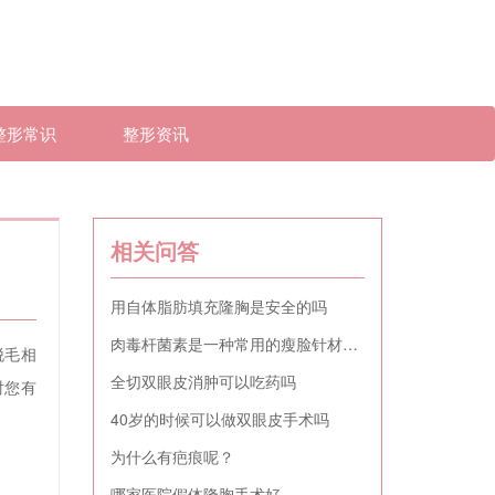
整形常识
整形资讯
相关问答
用自体脂肪填充隆胸是安全的吗
肉毒杆菌素是一种常用的瘦脸针材料吗
脱毛相
全切双眼皮消肿可以吃药吗
对您有
40岁的时候可以做双眼皮手术吗
为什么有疤痕呢？
哪家医院假体隆胸手术好