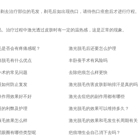
前剃去治疗部位的毛发，剃毛后如出现伤口，请待伤口痊愈后才进行疗程
品。治疗过程中激光透过皮肤时有一定的温热感，这是正常的现象。
毛是否会有疼痛感呢？
激光脱毛后还要怎么护理
痛脱毛有什么优点
丰卧蚕手术有风险吗
小术的常见问题
去除疤痕怎么样更快
斑如何防止复发
激光脱毛伤害皮肤影响排汗是真的吗
肤作用效果好不好
激光去痘疤的副作用都有哪些
斑的利弊及护理
激光脱毛的效果可以维持多久？
腋毛效果怎么样
激
黑眼圈有哪些类型呢
疤痕增生会自己消下去吗？