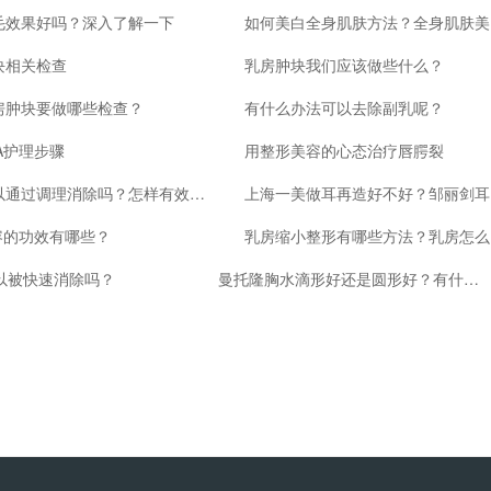
毛效果好吗？深入了解一下
如何
块相关检查
乳房肿块我们应该做些什么？
房肿块要做哪些检查？
有什么办法可以去除副乳呢？
A护理步骤
用整形美容的心态治疗唇腭裂
眼袋可以通过调理消除吗？怎样有效改善眼袋？
上海
容的功效有哪些？
乳
以被快速消除吗？
曼托隆胸水滴形好还是圆形好？有什么区别？