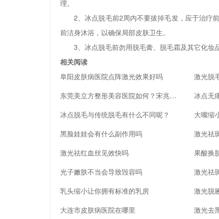
理。
2、冰点脱毛前2周内不要拔掉毛发，应于治疗
前洁身沐浴，以确保局部皮肤卫生。
3、冰点脱毛前勿用脱毛膏、脱毛霜及其它化妆
相关阅读
阜阳皮肤病医院点阵激光效果好吗
激光脱
东莞美立方整形美容医院如何？宋兆丹医生介绍_口碑_地址公示
冰点无
冰点脱毛与传统脱毛有什么不同呢？
大嘴缩
黑脸娃娃会有什么副作用吗
激光祛
激光祛红血丝见效快吗
果酸换
光子嫩肤不当会导致毁容吗
激光祛
乳头缩小让你拥有标准的乳房
激光脱
大连市皮肤病医院在哪里
激光去