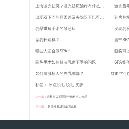
上海激光祛斑？激光祛斑治疗有什么副作用？快来看看吧
激光脱
出现双下巴的原因以及去除双下巴可以采取的4种方法
乳房肿
乳晕重建手术的禁忌症
发现乳
副乳长啥样？
唇部SP
哪些人适合做SPA？
隆胸手术如何解决乳房下垂的问题
SPA美
如何摆脱烦人的副乳胸部？
红血丝可
标签：
冰点脱毛
脱毛
皮肤
上一篇：
吉林市口腔医院种植科实力介绍
下一篇：
鼻部修复过程是怎么样