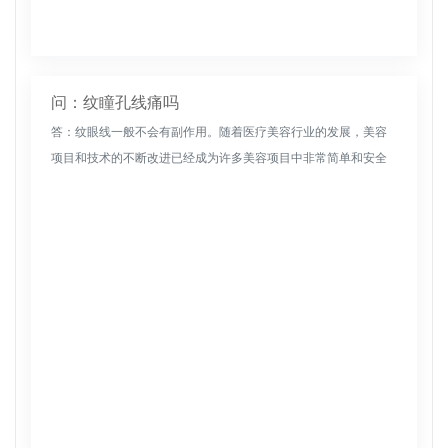
问：纹瞳孔线痛吗
答：纹眼线一般不会有副作用。随着医疗美容行业的发展，美容
项目和技术的不断改进已经成为许多美容项目中非常简单和安全
的项目。纹身眼线不仅美观，而且还可以节省时间和精力的化
妆。一般来说，纹身...