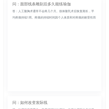
问：面部线条雕刻后多久能练瑜伽
答：人工隆胸术通常不会疼几个月。假体隆乳术后恢复期长，平
均疼痛持续1周。疼痛的持续时间因个人体质和对疼痛的耐受性而
异。随着时间的推移，疼痛会减轻。一般来说，7天内后就不会
痛。一般来说，...
问：如何改变发际线