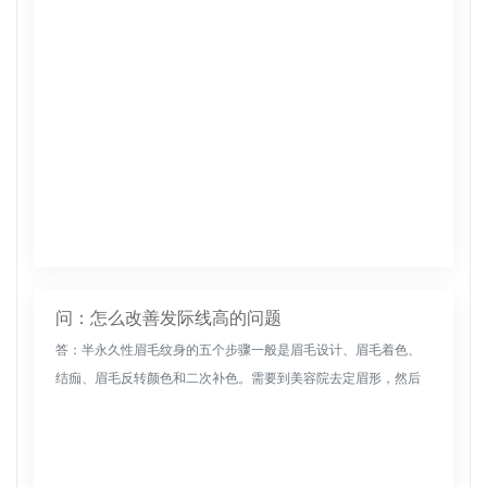
问：怎么改善发际线高的问题
答：半永久性眉毛纹身的五个步骤一般是眉毛设计、眉毛着色、
结痂、眉毛反转颜色和二次补色。需要到美容院去定眉形，然后
在眉毛皮肤上做针灸和着色，这样可以使眉形更立体、更美观。
恢复期间可能出现...