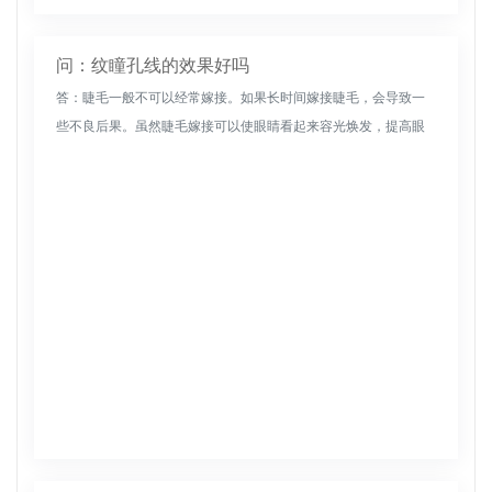
问：纹瞳孔线的效果好吗
答：睫毛一般不可以经常嫁接。如果长时间嫁接睫毛，会导致一
些不良后果。虽然睫毛嫁接可以使眼睛看起来容光焕发，提高眼
睛的整体美感，但嫁接后会有一些不适，因为刺激假睫毛可能会
导致眼睛流泪和不...