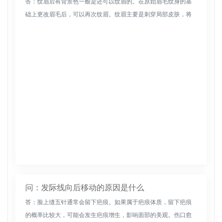
答：纹眉后有背景色一般是还可以纹眉的。在原始眉毛纹身的基
础上更改眉毛后，可以再次纹眉。纹眉主要是刺穿局部皮肤，将
色素植入皮肤层，从而达到纹眉的效果，使眉毛看起来更加浓
密，提高美感。纹眉...
问：发际线向后移动的原因是什么
答：脸上缝五针通常会留下疤痕。如果属于疤痕体质，留下疤痕
的概率比较大，可能会发生疤痕增生，影响面部的美观。伤口愈