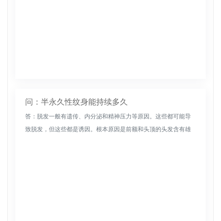
问：半永久性纹身能持续多久
答：脱发一般有遗传、内分泌和精神压力等原因。这些都可能导
致脱发，但这些都是诱因。根本原因是前额和头顶的头发含有雄
激素受体，雄激素在体内结合后导致毛囊萎缩和坏死，导致脱
发。药物可以抑制脱...