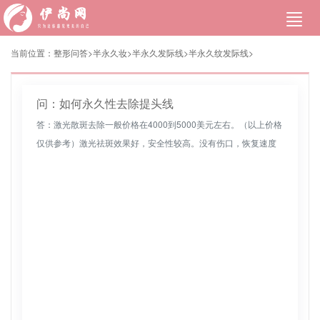
当前位置：
整形问答>
半永久妆
>
半永久发际线
>
半永久纹发际线
>
问：如何永久性去除提头线
答：激光散斑去除一般价格在4000到5000美元左右。（以上价格
仅供参考）激光祛斑效果好，安全性较高。没有伤口，恢复速度
很快。适量的激光照射可以使皮肤柔嫩光滑。建议在正规的整形
医院咨询...