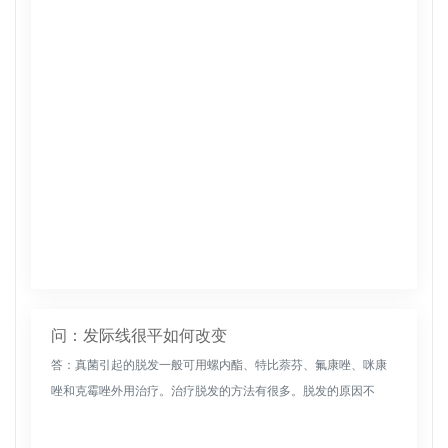
合后，可以按照医生的指示使用药膏去除疤痕。如有必要，也可
以选择激光来去除...
问：发际线很平如何改变
答：真菌引起的脱发一般可用螺内酯、特比萘芬、氟康唑、咪康
唑和克霉唑外用治疗。治疗脱发的方法有很多。脱发的原因不
同，方法也不同。对于由免疫因素引起的斑秃和盘状红斑狼疮性
脱发，局部激素和钙...