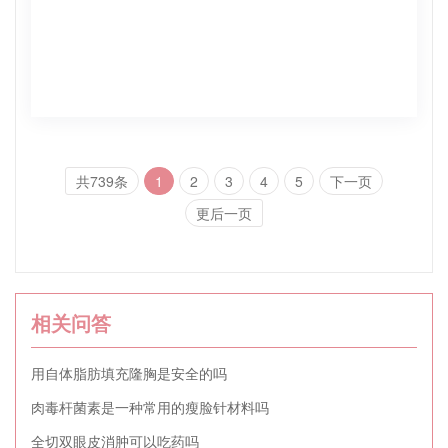
共739条
1
2
3
4
5
下一页
更后一页
相关问答
用自体脂肪填充隆胸是安全的吗
肉毒杆菌素是一种常用的瘦脸针材料吗
全切双眼皮消肿可以吃药吗