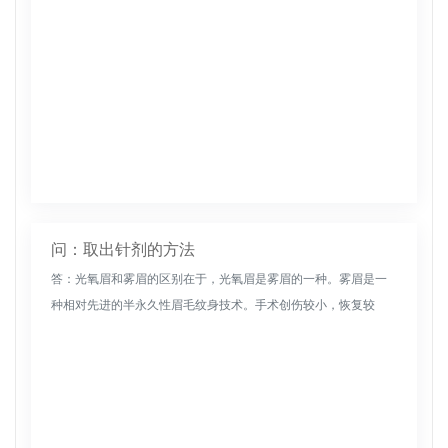
问：取出针剂的方法
答：光氧眉和雾眉的区别在于，光氧眉是雾眉的一种。雾眉是一
种相对先进的半永久性眉毛纹身技术。手术创伤较小，恢复较
快。手术后，颜色不是很重，感觉很轻。完成雾状眉毛后，保持
眉毛清洁干燥，不要...