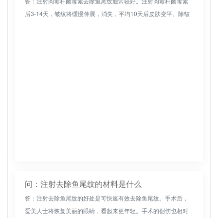
答：注射肉毒杆菌毒素去除鱼尾纹通常较好。注射肉毒杆菌毒素
后3-14天，皱纹将缓慢伸展，消失，平均10天后皮肤变平。除皱
效果平均可以持续3-6个月。建议在这段时间后注射其他除皱制
剂。注射...
问：注射去除鱼尾纹的材料是什么
答：注射去除鱼尾纹的好处是可快速有效去除鱼尾纹。手术后，
爱美人士将恢复美丽的眼睛，看起来更年轻。手术的创伤也相对