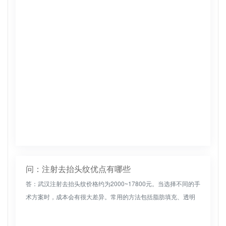
较小。术后恢复快，效果自然，一般无痕迹。这种手术常用的材
料是透明质酸和自...
问：注射去抬头纹优点有哪些
答：武汉注射去抬头纹价格约为2000~17800元。当选择不同的手
术方案时，成本会有很大差异。常用的方法包括脂肪填充、透明
质酸注射和激光手术。这些方法可以有效的淡化额头皱纹，并且
脂肪填...