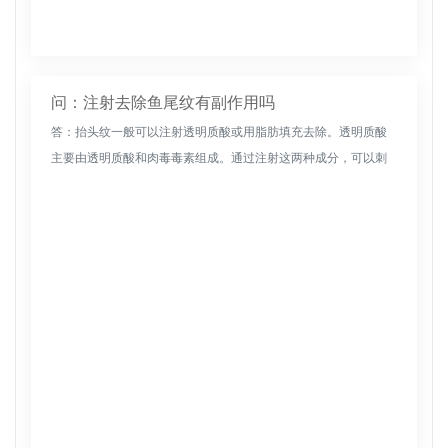
问：注射去除鱼尾纹有副作用吗
答：抬头纹一般可以注射透明质酸或用脂肪填充去除。透明质酸
主要由透明质酸和肉毒毒素组成。通过注射这两种成分，可以刺
激皮肤中胶原纤维的再生，促进胶原的合成，增加皮肤的代谢周
期，从而达到填充...