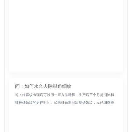
问：如何永久去除眼角细纹
答：妊娠纹出现后可以用一些方法稀释，生产后三个月是消除和
稀释妊娠纹的更佳时间。如果妊娠期间出现妊娠纹，应仔细选择
稀释或去除妊娠纹的产品，以防止对胎儿健康产生不利影响。可
以通过饮食调理和...