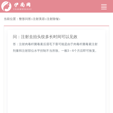
当前位置：
整形问答>
注射美容
>
注射除皱
>
问：注射去抬头纹多长时间可以见效
答：注射肉毒杆菌毒素后眉毛下垂可能是由于肉毒杆菌毒素注射
剂量和注射部位水平控制不当所致。一般3～6个月后即可恢复。
建议在此期间多喝水，按摩额头和眼睛，多喝水。每天一到两
次，每次大约10...