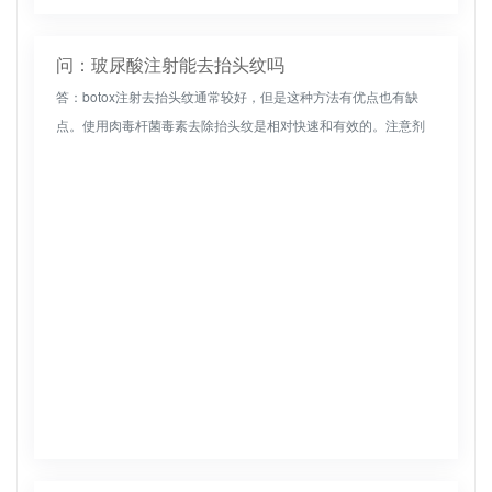
问：玻尿酸注射能去抬头纹吗
答：botox注射去抬头纹通常较好，但是这种方法有优点也有缺
点。使用肉毒杆菌毒素去除抬头纹是相对快速和有效的。注意剂
量是相对安全的，这是一种非手术方法，可移除抬头纹，因此无
需住院、麻醉...