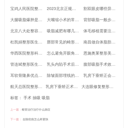
宝鸡人民医院整形美容科割双眼皮效果怎么样？深入扒一扒
2023北京正规的祛眼袋医院推荐，深入了解一下
割双眼皮哪些异常情况需要修复
大腿吸脂爆肿是医生打肿胀液的缘故吗-深入了解一下
大嘴缩小术的常见问题
背部吸脂一般步骤是什么
北京八大处整容医院实力怎么样？医院医生详细介绍如下
吸脂减肥有哪几种麻醉方式
体毛移植需要注意哪些事项？
杜凯娟整形医生简介及坐诊太原时光整形美容医院介绍，快来看看吧
唇部常见的畸形唇部有哪些
南昌做自体脂肪隆胸好的医生介绍，深入了解一下
华西医院整形科激光溶脂靠谱吗
怎么避免开眼角术后留下疤痕
恩施奥莱整形美容门诊部怎么样？快来看看吧
管连斌整形医生怎么样？技术擅长_评价
乳头内陷手术后的正确护理
腹部吸脂手术效果好不好
耳软骨隆鼻优点及注意事项有哪些
除皱面部埋线的利弊了解一下
乳房下垂矫正会对身体有影响吗
航天总医院整形科室怎么样
乳房下垂矫正术采用全身麻醉吗
大连眼修复整形医生刘志刚在哪个医院，深入了解一下
标签：
手术
抽吸
吸脂
上一篇：
根管治疗治疗什么病症
下一篇：
去除疤痕怎么样更快