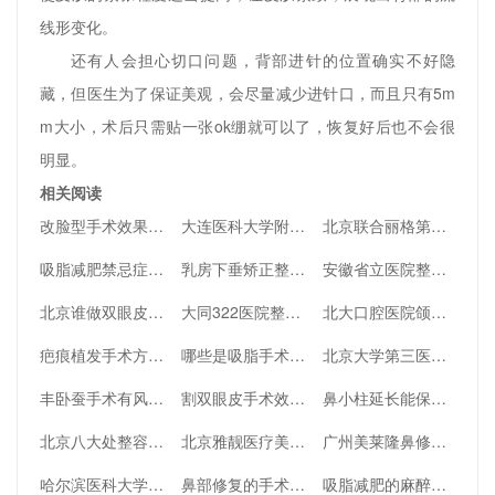
线形变化。
还有人会担心切口问题，背部进针的位置确实不好隐
藏，但医生为了保证美观，会尽量减少进针口，而且只有5m
m大小，术后只需贴一张ok绷就可以了，恢复好后也不会很
明显。
相关阅读
改脸型手术效果如何？
大连医科大学附属第一医院双眼皮修复怎么样，附双眼皮修复案例
北京联合丽格第一医院，一家给明星做整形的医院
吸脂减肥禁忌症有哪些？
乳房下垂矫正整形手术的适应症和禁忌症
安徽省立医院整形科技术怎么样，附医生详情
北京谁做双眼皮修复好？附王太玲医生案例
大同322医院整形美容口碑怎么样，附医生简历+隆鼻案例
北大口腔医院颌面外科谁比较厉害，深入了解一下
疤痕植发手术方法有哪些？
哪些是吸脂手术的有效部位呢
北京大学第三医院整形科怎么样？附2023更新价格表一览
丰卧蚕手术有风险吗
割双眼皮手术效果如何
鼻小柱延长能保持多久手术的过程
北京八大处整容医院口碑好不好？医院详情介绍来了
北京雅靓医疗美容吸脂如何？口碑评测人气医生-附近期效果图
广州美莱隆鼻修复好不好
哈尔滨医科大学附属肿瘤医院整形科有哪些医生
鼻部修复的手术过程你了解吗
吸脂减肥的麻醉选择及术后护理