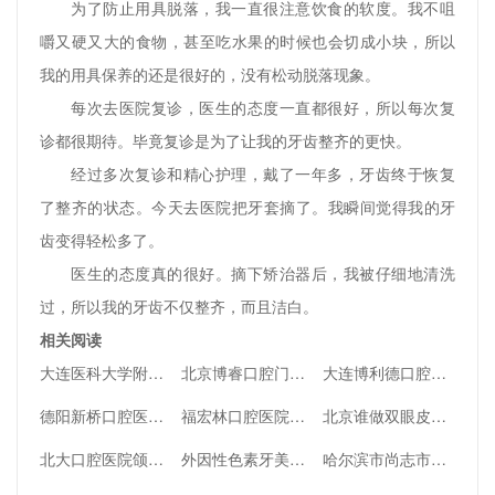
为了防止用具脱落，我一直很注意饮食的软度。我不咀
嚼又硬又大的食物，甚至吃水果的时候也会切成小块，所以
我的用具保养的还是很好的，没有松动脱落现象。
每次去医院复诊，医生的态度一直都很好，所以每次复
诊都很期待。毕竟复诊是为了让我的牙齿整齐的更快。
经过多次复诊和精心护理，戴了一年多，牙齿终于恢复
了整齐的状态。今天去医院把牙套摘了。我瞬间觉得我的牙
齿变得轻松多了。
医生的态度真的很好。摘下矫治器后，我被仔细地清洗
过，所以我的牙齿不仅整齐，而且洁白。
相关阅读
大连医科大学附属第一医院双眼皮修复怎么样，附双眼皮修复案例
北京博睿口腔门诊部怎么样？正规牙科口碑、坐诊医生资质简介
大连博利德口腔怎么样？医生介绍+擅长项目了解一下
德阳新桥口腔医院种植牙好吗？附医生资料
福宏林口腔医院是全国连锁的吗？医生？口碑简介及评价一览
北京谁做双眼皮修复好？附王太玲医生案例
北大口腔医院颌面外科谁比较厉害，深入了解一下
外因性色素牙美白几种方法
哈尔滨市尚志市人民医院口腔科如何？院内医生及口腔常识一览！