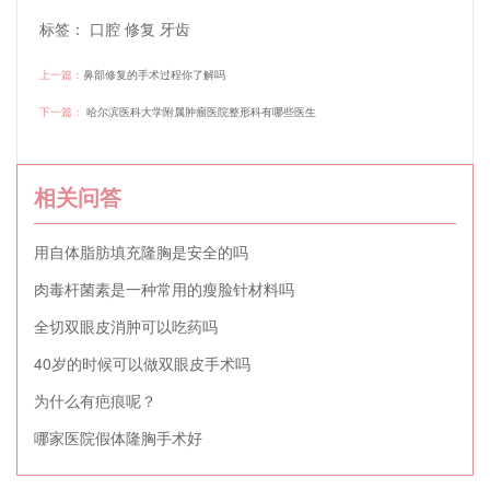
标签：
口腔
修复
牙齿
上一篇：
鼻部修复的手术过程你了解吗
下一篇：
哈尔滨医科大学附属肿瘤医院整形科有哪些医生
相关问答
用自体脂肪填充隆胸是安全的吗
肉毒杆菌素是一种常用的瘦脸针材料吗
全切双眼皮消肿可以吃药吗
40岁的时候可以做双眼皮手术吗
为什么有疤痕呢？
哪家医院假体隆胸手术好