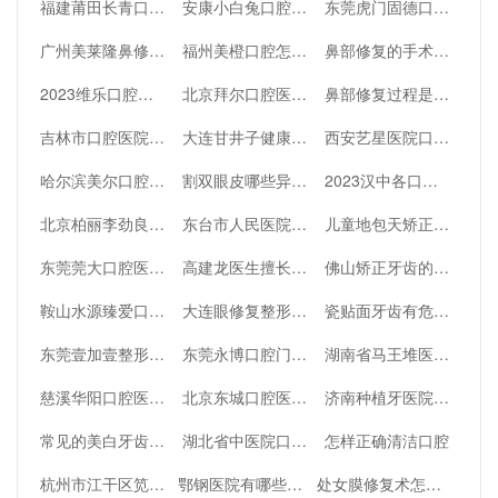
福建莆田长青口腔新涵店如何？医院简介、正畸技术在线测评
安康小白兔口腔医院怎么样？靠谱吗？医院口碑、资质及实力全部奉上
东莞虎门固德口腔好吗？深入了解一下
广州美莱隆鼻修复好不好
福州美橙口腔怎么样-做牙齿矫正案例+医生口碑分享!
鼻部修复的手术过程你了解吗
2023维乐口腔医院价目表更新，快来扒一扒
北京拜尔口腔医院效果怎么样，快来瞧一瞧
鼻部修复过程是怎么样
吉林市口腔医院种植科实力介绍
大连甘井子健康口腔医院怎么样？医生介绍，医院点评，地址一键全览
西安艺星医院口腔科牙齿矫正效果好不好
哈尔滨美尔口腔门诊部怎么样？附医生名单推荐、口碑赶紧收藏
割双眼皮哪些异常情况需要修复
2023汉中各口腔医院种植牙价格更新，快来看一看
北京柏丽李劲良医生鼻修复怎么样？技术水平、口碑点评一览！
东台市人民医院实力好吗
儿童地包天矫正牙齿会有什么改变
东莞莞大口腔医院怎么样？一起来看看
高建龙医生擅长什么？个人简介公开
佛山矫正牙齿的医院有哪些，壹加壹，春芽等实力在线
鞍山水源臻爱口腔门诊部怎么样？医生介绍、医院简介全新解读
大连眼修复整形医生刘志刚在哪个医院，深入了解一下
瓷贴面牙齿有危害吗
东莞壹加壹整形医院戴俊民医生如何？口碑介绍、资质点评！
东莞永博口腔门诊部技术行吗
湖南省马王堆医院口腔科实力介绍
慈溪华阳口腔医院技术怎么样
北京东城口腔医院怎么样？附医院详情
济南种植牙医院排名榜曝光，这些医院口碑好
常见的美白牙齿的方法有哪些
湖北省中医院口腔科人工种植牙效果好不好
怎样正确清洁口腔
杭州市江干区笕桥医院烧伤科实力介绍
鄂钢医院有哪些整形项目
处女膜修复术怎么样才能够保证成功