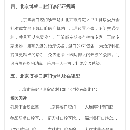
四、北京博睿口腔门诊部正规吗
北京博睿口腔门诊部是由北京市海淀区卫生健康委员会
批准成立的正规口腔医疗机构，地理位置不错，附近交通便
利，并且可以免费停车。门诊部定期会有种植专家，正畸专
家出诊，拥有先进的治疗仪器，进口的CT设备，为治疗种植
提供更精准的诊断，免去患者上医院排队的奔波的烦恼。门
诊有着严格的消毒，采用一人一机，杜绝交叉感染。
五、北京博睿口腔门诊地址在哪里
北京市海淀区唐家岭村T08-10#楼底商北1号
相关阅读
乳房下垂矫正整形手术的适应症和禁忌症
北京博睿口腔门诊部怎么样？正规牙科口碑、坐诊医生资质简介
大连博利德口腔怎么样？医生介绍+擅长项目了解一下
德阳新桥口腔医院种植牙好吗？附医生资料
福宏林口腔医院是全国连锁的吗？医生？口碑简介及评价一览
福州美橙口腔怎么样-做牙齿矫正案例+医生口碑分享!
2023维乐口腔医院价目表更新，快来扒一扒
吉林市口腔医院种植科实力介绍
大连甘井子健康口腔医院怎么样？医生介绍，医院点评，地址一键全览