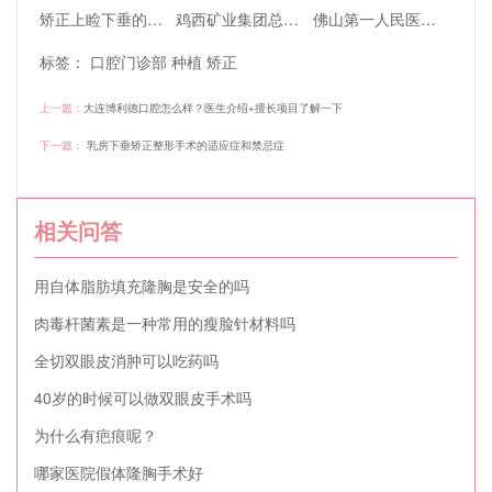
矫正上睑下垂的常用方法有哪几种
鸡西矿业集团总医院口腔科牙齿矫正效果怎么样
佛山第一人民医院牙科收费标准如何，深入扒一扒
标签：
口腔门诊部
种植
矫正
上一篇：
大连博利德口腔怎么样？医生介绍+擅长项目了解一下
下一篇：
乳房下垂矫正整形手术的适应症和禁忌症
相关问答
用自体脂肪填充隆胸是安全的吗
肉毒杆菌素是一种常用的瘦脸针材料吗
全切双眼皮消肿可以吃药吗
40岁的时候可以做双眼皮手术吗
为什么有疤痕呢？
哪家医院假体隆胸手术好