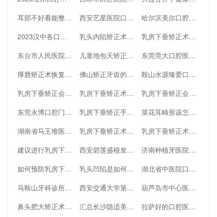
耳部不好看能整形吗
西安艺星医院口腔科牙齿矫正效果好不好
哈尔滨美尔口腔门诊部怎么样？附医生名单推荐、口碑赶紧收藏
2023汉中各口腔医院种植牙价格更新，快来看一看
乳头内陷矫正术需要注意什么
乳房下垂矫正术的切口会隐藏在腋下吗？
东台市人民医院实力好吗
儿童地包天矫正牙齿会有什么改变
东莞莞大口腔医院怎么样？一起来看看
厚唇矫正术恢复你的面部美丽
佛山矫正牙齿的医院有哪些，壹加壹，春芽等实力在线
鞍山水源臻爱口腔门诊部怎么样？医生介绍、医院简介全新解读
乳房下垂矫正会对身体有影响吗
乳房下垂矫正术采用全身麻醉吗
乳房下垂矫正会不会留下疤痕吗？
东莞永博口腔门诊部技术行吗
乳房下垂矫正手术需要多少钱呢？
菜花耳畸形该怎么矫正效果好
湖南省马王堆医院口腔科实力介绍
乳房下垂矫正术后注意
乳房下垂矫正术的方法有哪几种？
建议进行乳房下垂矫正手术的人群
西安碧莲盛植发医院发际线种植好吗
济南种植牙医院排名榜曝光，这些医院口碑好
如何预防乳房下垂？
乳头凹陷是如何形成的？
湖北省中医院口腔科人工种植牙效果好不好
马鞍山牙科诊所排名曝光，医院推荐速看
西安交通大学第一附属医院种植牙多少钱
葫芦岛市中心医院口腔科好不好
鼻头肥大矫正术详解
汇总长沙隐适美认证医生排名，快来看一看
拉萨好的口腔医院排行榜发布了，快来看一看