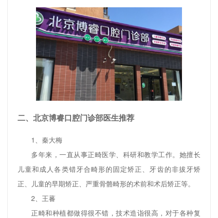
二、北京博睿口腔门诊部医生推荐
1、秦大梅
多年来，一直从事正畸医学、科研和教学工作。她擅长
儿童和成人各类错牙合畸形的固定矫正、牙齿的非拔牙矫
正、儿童的早期矫正、严重骨骼畸形的术前和术后矫正等。
2、王蕃
正畸和种植都做得很不错，技术造诣很高，对于各种复