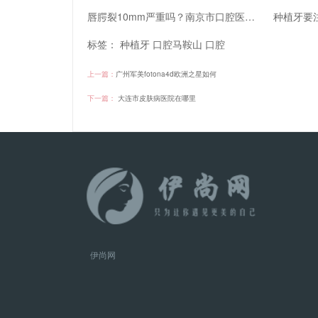
唇腭裂10mm严重吗？南京市口腔医院做唇腭裂修复怎么样？
标签：
种植牙
口腔马鞍山
口腔
上一篇：
广州军美fotona4d欧洲之星如何
下一篇：
大连市皮肤病医院在哪里
伊尚网