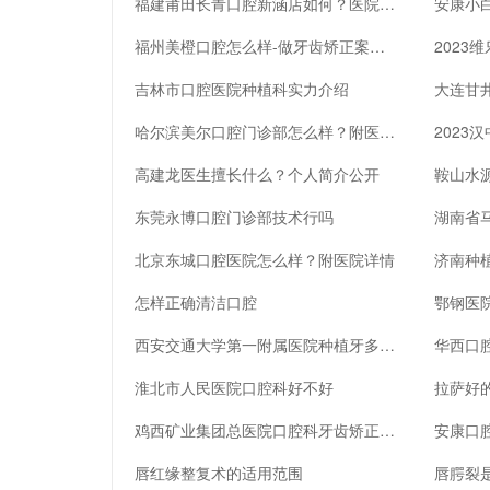
福建莆田长青口腔新涵店如何？医院简介、正畸技术在线测评
福州美橙口腔怎么样-做牙齿矫正案例+医生口碑分享!
吉林市口腔医院种植科实力介绍
哈尔滨美尔口腔门诊部怎么样？附医生名单推荐、口碑赶紧收藏
高建龙医生擅长什么？个人简介公开
东莞永博口腔门诊部技术行吗
湖南省
北京东城口腔医院怎么样？附医院详情
怎样正确清洁口腔
鄂钢医
西安交通大学第一附属医院种植牙多少钱
淮北市人民医院口腔科好不好
鸡西矿业集团总医院口腔科牙齿矫正效果怎么样
唇红缘整复术的适用范围
唇腭裂