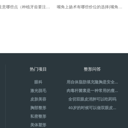
种植牙要注意哪些点（种植牙齿要注意哪些）
嘴角上扬术有哪些价位的选择(嘴角上扬术的选择及价格分析：精选口腔整形技术，解析不同价位的嘴角上扬术服务)
热门项目
整形问答
眼科
用自体脂肪填充隆胸是安全...
激光脱毛
肉毒杆菌素是一种常用的瘦...
皮肤美容
全切双眼皮消肿可以吃药吗
胸部整形
40岁的时候可以做双眼皮...
私密整形
美体塑形