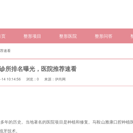
首页
整形项目
整形医院
整形问答
荐速看
诊所排名曝光，医院推荐速看
14 10:14:56
浏览：
0
来源：伊尚网
0多年的历史。当地著名的医院项目是种植和修复。马鞍山雅康口腔种植
植牙技术。