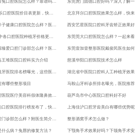
安康小白兔口腔医院怎么样？靠谱吗？医院口碑、资质及实力全部奉上
东莞虎门固德口腔好吗？深入了解一
2023维乐口腔医院价目表更新，快来扒一扒
北
大连甘井子健康口腔医院怎么样？医生介绍，医院点评，地址一键全览
西
2023汉中各口腔医院种植牙价格更新，快来看一看
东莞莞大口腔医院怎么样？一起来看
鞍山水源臻爱口腔门诊部怎么样？医生介绍、医院简介全新解读
东莞
马王堆医院口腔科实力介绍
慈溪华阳口腔医院技术怎么样
济南种植牙医院排名榜曝光，这些医院口碑好
湖
院有哪些整形项目
马
华西口腔医院医疗美容科假体隆鼻效果怎么样
葫芦岛市中心医院口腔科好不好
拉萨好的口腔医院排行榜发布了，快来看一看
上海佳沪口腔牙齿美白有哪些优势呢
安康口腔门诊部怎么样？附医生简介、地址全新出炉！
整形酒窝手术怎么做？
是什么病？兔唇的修复方法？
下