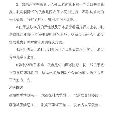
2、如果患者有腋臭，也可以通过腋下同一个切口去除腋
臭，乳房切除术的优点是两次手术同时进行，不影响彼此的
手术效果，节省了时间。费用.时间和金钱。
3.由于皮肤本身的弹性以及手术后穿着紧身弹力上衣，乳
房切除后皮肤上不会出现明显的皱纹。这就是为什么手术是
辅助乳房切除术更常见的解决方案。
4.副乳切除手术时，副乳内注入大量局麻水肿液，手术过
程中几乎不出血。
5.副乳切除手术第一优点是切口区域隐蔽，切口线位于腋
下自然褶皱线以内，所以手术后胸部不会留疤痕，腋下会留
下大疤痕。光。
相关阅读
改脸型手术效果如何？
大连医科大学附属第一医院双眼皮修复怎么样，附双眼皮修复案例
北京联合丽格第一医院，一家给明星做整形的医院
吸脂减肥禁忌症有哪些？
乳房下垂矫正整形手术的适应症和禁忌症
安徽省立医院整形科技术怎么样，附医生详情