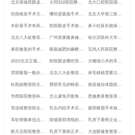
北京谁做双眼皮修复好？附王太玲医生案例
大同322医院整形美容口碑怎么样，附医生简历+隆鼻案例
北大口腔医院颌面外科谁比较厉害，深入了解一下
疤痕植发手术方法有哪些？
哪些是吸脂手术的有效部位呢
北京大学第三医院整形科怎么样？附2023更新价格表一览
丰卧蚕手术有风险吗
割双眼皮手术效果如何
鼻小柱延长能保持多久手术的过程
北京八大处整容医院口碑好不好？医院详情介绍来了
广州美莱隆鼻修复好不好
哈尔滨医科大学附属肿瘤医院整形科有哪些医生
鼻部修复的手术过程你了解吗
吸脂减肥的麻醉选择及术后护理
宝鸡人民医院整形美容科割双眼皮效果怎么样？深入扒一扒
2023北京正规的祛眼袋医院推荐，深入了解一下
割双眼皮哪些异常情况需要修复
大嘴缩小术的常见问题
背部吸脂一般步骤是什么
北京八大处整容医院实力怎么样？医院医生详细介绍如下
体毛移植需要注意哪些事项？
杜凯娟整形医生简介及坐诊太原时光整形美容医院介绍，快来看看吧
唇部常见的畸形唇部有哪些
南昌做自体脂肪隆胸好的医生介绍，深入了解一下
华西医院整形科激光溶脂靠谱吗
怎么避免开眼角术后留下疤痕
恩施奥莱整形美容门诊部怎么样？快来看看吧
管连斌整形医生怎么样？技术擅长_评价
乳头内陷手术后的正确护理
腹部吸脂手术效果好不好
耳软骨隆鼻优点及注意事项有哪些
除皱面部埋线的利弊了解一下
乳房下垂矫正会对身体有影响吗
航天总医院整形科室怎么样
乳房下垂矫正术采用全身麻醉吗
大连眼修复整形医生刘志刚在哪个医院，深入了解一下