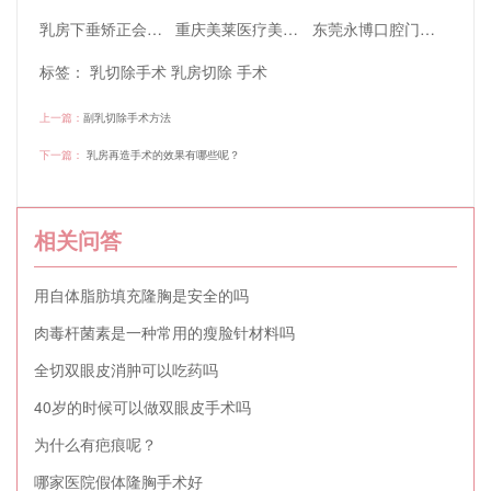
乳房下垂矫正会不会留下疤痕吗？
重庆美莱医疗美容医院丰胸手术技术怎么样
东莞永博口腔门诊部技术行吗
标签：
乳切除手术
乳房切除
手术
上一篇：
副乳切除手术方法
下一篇：
乳房再造手术的效果有哪些呢？
相关问答
用自体脂肪填充隆胸是安全的吗
肉毒杆菌素是一种常用的瘦脸针材料吗
全切双眼皮消肿可以吃药吗
40岁的时候可以做双眼皮手术吗
为什么有疤痕呢？
哪家医院假体隆胸手术好